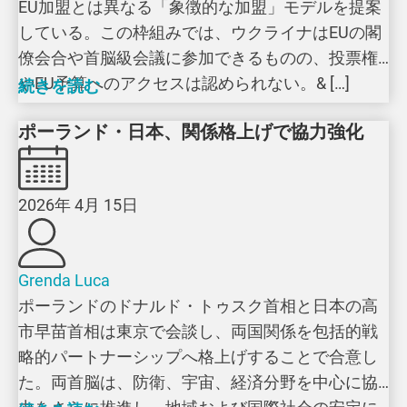
EU加盟とは異なる「象徴的な加盟」モデルを提案
している。この枠組みでは、ウクライナはEUの閣
僚会合や首脳級会議に参加できるものの、投票権
やEU予算へのアクセスは認められない。& […]
続きを読む
ポーランド・日本、関係格上げで協力強化
2026年 4月 15日
Grenda Luca
ポーランドのドナルド・トゥスク首相と日本の高
市早苗首相は東京で会談し、両国関係を包括的戦
略的パートナーシップへ格上げすることで合意し
た。両首脳は、防衛、宇宙、経済分野を中心に協