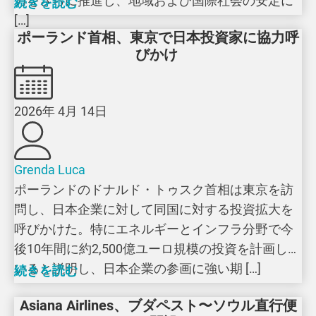
力をさらに推進し、地域および国際社会の安定に
続きを読む
[…]
ポーランド首相、東京で日本投資家に協力呼
びかけ
2026年 4月 14日
Grenda Luca
ポーランドのドナルド・トゥスク首相は東京を訪
問し、日本企業に対して同国に対する投資拡大を
呼びかけた。特にエネルギーとインフラ分野で今
後10年間に約2,500億ユーロ規模の投資を計画して
いると説明し、日本企業の参画に強い期 […]
続きを読む
Asiana Airlines、ブダペスト〜ソウル直行便