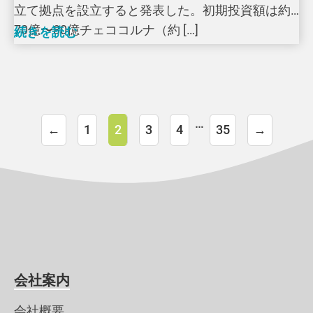
立て拠点を設立すると発表した。初期投資額は約
70億〜80億チェココルナ（約 […]
続きを読む
…
←
1
2
3
4
35
→
会社案内
会社概要