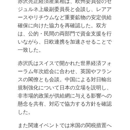
赤沢亮正経済産業相は、欧州委員会のセ
ジュルネ上級副委員長と会談し、レアア
ースやリチウムなど重要鉱物の安定供給
確保に向けた協力を再確認した。双方
は、公的・民間の両部門で資金支援を行
いながら、日欧連携を加速させることで
一致した。
赤沢氏はスイスで開かれた世界経済フォ
ーラム年次総会に合わせ、英国やフラン
スの閣僚とも会談。中国による対日輸出
規制強化について日本の立場を説明し、
非市場的政策が供給網に与える影響への
懸念を共有、対応で協力する方針を確認
した。
また関連イベントでは米国の関税措置へ