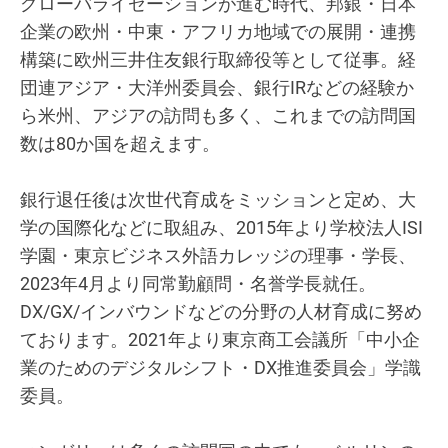
グローバライゼーションが進む時代、邦銀・日本
企業の欧州・中東・アフリカ地域での展開・連携
構築に欧州三井住友銀行取締役等として従事。経
団連アジア・大洋州委員会、銀行IRなどの経験か
ら米州、アジアの訪問も多く、これまでの訪問国
数は80か国を超えます。
銀行退任後は次世代育成をミッションと定め、大
学の国際化などに取組み、2015年より学校法人ISI
学園・東京ビジネス外語カレッジの理事・学長、
2023年4月より同常勤顧問・名誉学長就任。
DX/GX/インバウンドなどの分野の人材育成に努め
ております。2021年より東京商工会議所「中小企
業のためのデジタルシフト・DX推進委員会」学識
委員。