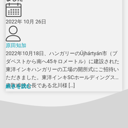
2022年 10月 26日
原田知加
2022年10月18日、ハンガリーのÚjhártyán市（ブ
ダペストから南へ45キロメートル）に建設された
東洋インキハンガリーの工場の開所式にご招待い
ただきました。東洋インキSCホールディングス代
表取締役会長である北川様 […]
続きを読む