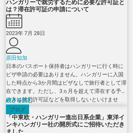
ハンガリーで就労するために必要な許可証と
は？滞在許可証の申請について
2023年 7月 28日
原田知加
日本のパスポート保持者はハンガリーに行く時に
ビザ申請の必要はありません。ハンガリーに入国
した時点から3か月間はビザなしで旅行者として滞
在できます。ただし、3ヵ月を超えて滞在する予定
の方は就労許可証などを取得しないといけませ
続きを読む
ん。
ブログ
「中東欧・ハンガリー進出日系企業」東洋イ
ンキハンガリー社の開所式にご招待いただき
ました