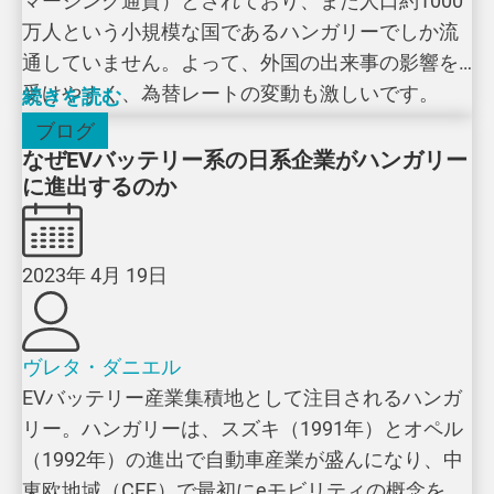
マージング通貨）とされており、また人口約1000
万人という小規模な国であるハンガリーでしか流
通していません。よって、外国の出来事の影響を
受けやすく、為替レートの変動も激しいです。
続きを読む
ブログ
なぜEVバッテリー系の日系企業がハンガリー
に進出するのか
2023年 4月 19日
ヴレタ・ダニエル
EVバッテリー産業集積地として注目されるハンガ
リー。ハンガリーは、スズキ（1991年）とオペル
（1992年）の進出で自動車産業が盛んになり、中
東欧地域（CEE）で最初にeモビリティの概念を導