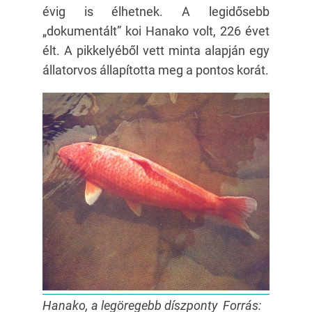
évig is élhetnek. A legidősebb
„dokumentált” koi Hanako volt, 226 évet
élt. A pikkelyéből vett minta alapján egy
állatorvos állapította meg a pontos korát.
Hanako, a legöregebb díszponty Forrás: