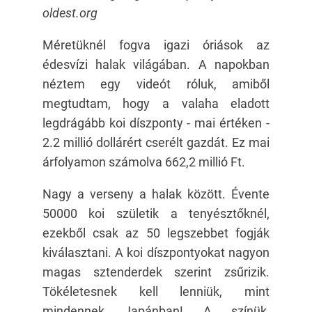
oldest.org
Méretüknél fogva igazi óriások az
édesvízi halak világában. A napokban
néztem egy videót róluk, amiből
megtudtam, hogy a valaha eladott
legdrágább koi díszponty - mai értéken -
2.2 millió dollárért cserélt gazdát. Ez mai
árfolyamon számolva 662,2 millió Ft.
Nagy a verseny a halak között. Évente
50000 koi születik a tenyésztőknél,
ezekből csak az 50 legszebbet fogják
kiválasztani. A koi díszpontyokat nagyon
magas sztenderdek szerint zsűrizik.
Tökéletesnek kell lenniük, mint
mindennek Japánban! A színük,