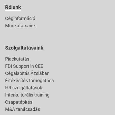
ahogy elszántan
Rólunk
haladtam felfelé a
Céginformáció
sziklákon és a vulkáni
Munkatársaink
törmeléken. Vitt az
energia és a lendület!
[…]
Szolgáltatásaink
Piackutatás
FDI Support in CEE
Cégalapítás Ázsiában
Értékesítés támogatása
HR szolgáltatások
Interkulturális training
Csapatépítés
M&A tanácsadás