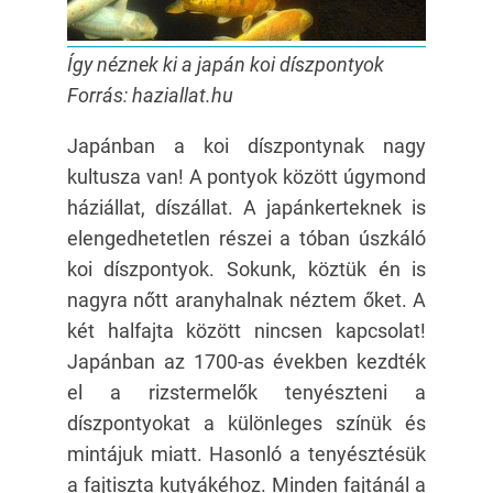
Így néznek ki a japán koi díszpontyok
Forrás: haziallat.hu
Japánban a koi díszpontynak nagy
kultusza van! A pontyok között úgymond
háziállat, díszállat. A japánkerteknek is
elengedhetetlen részei a tóban úszkáló
koi díszpontyok. Sokunk, köztük én is
nagyra nőtt aranyhalnak néztem őket. A
két halfajta között nincsen kapcsolat!
Japánban az 1700-as években kezdték
el a rizstermelők tenyészteni a
díszpontyokat a különleges színük és
mintájuk miatt. Hasonló a tenyésztésük
a fajtiszta kutyákéhoz. Minden fajtánál a