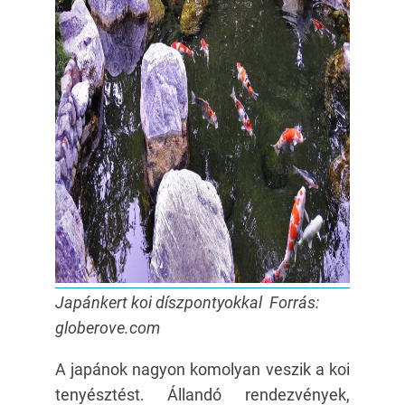
Japánkert koi díszpontyokkal Forrás:
globerove.com
A japánok nagyon komolyan veszik a koi
tenyésztést. Állandó rendezvények,