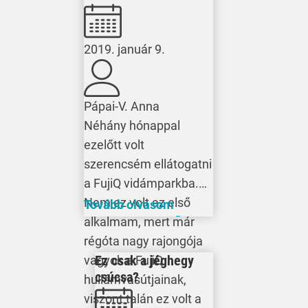
2019. január 9.
Pápai-V. Anna
Néhány hónappal
ezelőtt volt
szerencsém ellátogatni
a FujiQ vidámparkba.
Nem ez volt az első
Tovább olvasom
alkalmam, mert már
régóta nagy rajongója
Ez csak a jéghegy
vagyok a FujiQ
csúcsa?
hullámvasútjainak,
viszont talán ez volt a