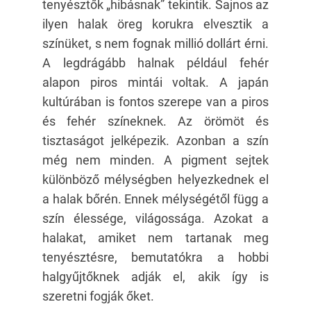
tenyésztők „hibásnak” tekintik. Sajnos az
ilyen halak öreg korukra elvesztik a
színüket, s nem fognak millió dollárt érni.
A legdrágább halnak például fehér
alapon piros mintái voltak. A japán
kultúrában is fontos szerepe van a piros
és fehér színeknek. Az örömöt és
tisztaságot jelképezik. Azonban a szín
még nem minden. A pigment sejtek
különböző mélységben helyezkednek el
a halak bőrén. Ennek mélységétől függ a
szín élessége, világossága. Azokat a
halakat, amiket nem tartanak meg
tenyésztésre, bemutatókra a hobbi
halgyűjtőknek adják el, akik így is
szeretni fogják őket.