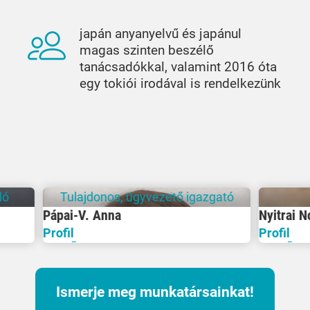
japán anyanyelvű és japánul
magas szinten beszélő
tanácsadókkal, valamint 2016 óta
egy tokiói irodával is rendelkezünk
onos, ügyvezető igazgató
Pénzügyi vezet
 Anna
Nyitrai Noémi
Profil
Ismerje meg munkatársainkat!