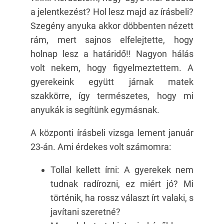
a jelentkezést? Hol lesz majd az írásbeli?
Szegény anyuka akkor döbbenten nézett
rám, mert sajnos elfelejtette, hogy
holnap lesz a határidő!! Nagyon hálás
volt nekem, hogy figyelmeztettem. A
gyerekeink együtt járnak matek
szakkörre, így természetes, hogy mi
anyukák is segítünk egymásnak.
A központi írásbeli vizsga lement január
23-án. Ami érdekes volt számomra:
Tollal kellett írni: A gyerekek nem
tudnak radírozni, ez miért jó? Mi
történik, ha rossz választ írt valaki, s
javítani szeretné?