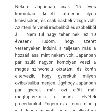
Nekem Japánban csak 15 éves
koromban kellett átmenni ilyen
kihívásokon, és csak írásbeli vizsga volt.
Az itteni felvételi írásbeliből és szóbeliből
áll. Nem túl nagy teher neki ez 10
évesen? Tudom, hogy szeret
versenyeken indulni, s teljesen más a
hozzáállása, mint nekem volt. Japánban
pár szülő nagyon komolyan veszi a
magas színvonalú oktatást, és korán
eltervezik, hogy gyerekük milyen
oviba/suliba menjen. Úgyhogy Japánban
pár gyerek már ovi előtt már
megtapasztalja a nehéz felvételi
procedúrákat. Engem ez a téma mindig
is hidegen hagyott, nem foglalkoztam