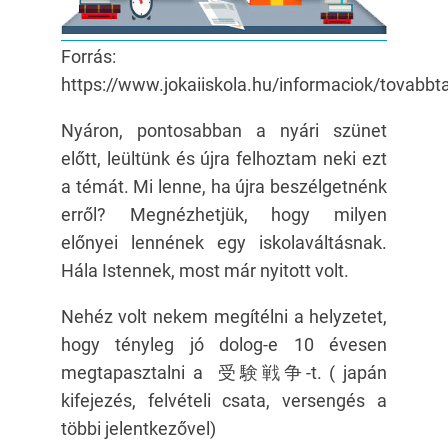
Forrás:
https://www.jokaiiskola.hu/informaciok/tovabbt
Nyáron, pontosabban a nyári szünet
előtt, leültünk és újra felhoztam neki ezt
a témát. Mi lenne, ha újra beszélgetnénk
erről? Megnézhetjük, hogy milyen
előnyei lennének egy iskolaváltásnak.
Hála Istennek, most már nyitott volt.
Nehéz volt nekem megítélni a helyzetet,
hogy tényleg jó dolog-e 10 évesen
megtapasztalni a 受験戦争-t. ( japán
kifejezés, felvételi csata, versengés a
többi jelentkezővel)