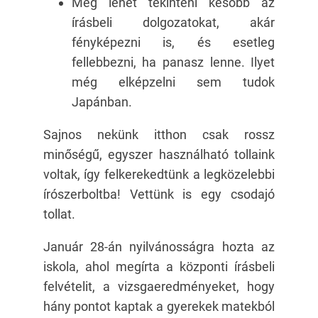
Meg lehet tekinteni később az
írásbeli dolgozatokat, akár
fényképezni is, és esetleg
fellebbezni, ha panasz lenne. Ilyet
még elképzelni sem tudok
Japánban.
Sajnos nekünk itthon csak rossz
minőségű, egyszer használható tollaink
voltak, így felkerekedtünk a legközelebbi
írószerboltba! Vettünk is egy csodajó
tollat.
Január 28-án nyilvánosságra hozta az
iskola, ahol megírta a központi írásbeli
felvételit, a vizsgaeredményeket, hogy
hány pontot kaptak a gyerekek matekból