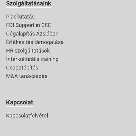
Szolgáltatásaink
megoldást arra, hogyan
éljünk […]
Piackutatás
FDI Support in CEE
Cégalapítás Ázsiában
Értékesítés támogatása
HR szolgáltatások
Interkulturális training
Csapatépítés
M&A tanácsadás
Kapcsolat
Kapcsolatfelvétel