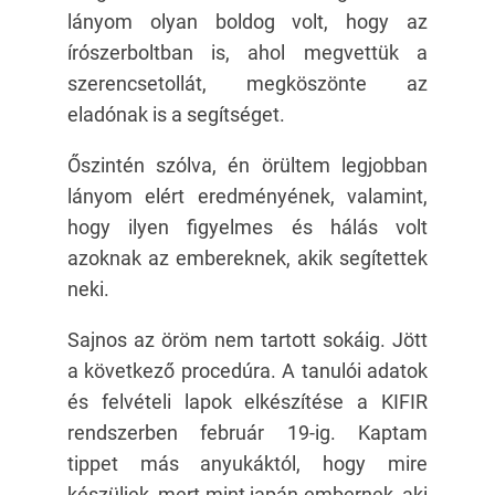
lányom olyan boldog volt, hogy az
írószerboltban is, ahol megvettük a
szerencsetollát, megköszönte az
eladónak is a segítséget.
Őszintén szólva, én örültem legjobban
lányom elért eredményének, valamint,
hogy ilyen figyelmes és hálás volt
azoknak az embereknek, akik segítettek
neki.
Sajnos az öröm nem tartott sokáig. Jött
a következő procedúra. A tanulói adatok
és felvételi lapok elkészítése a KIFIR
rendszerben február 19-ig. Kaptam
tippet más anyukáktól, hogy mire
készüljek, mert mint japán embernek, aki