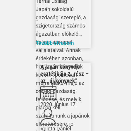
Tarnai Csillag
Japán sokoldalú
gazdasági szereplő, a
szigetország számos
ágazatban előkelő
helyen szerepel
Tovább olvasom
vállalataival. Annak
érdekében azonban,
A japán könyvek
hogy nyomon tudjuk
esztétikája 2. rész –
követni, pontosan
az „új könyvek”
merre alakul majd az
ország gazdasági
fejlődése, és melyik
2020. június 17.
piacon kell
számítanunk a japánok
előretörésére, jó
Vuleta Dániel