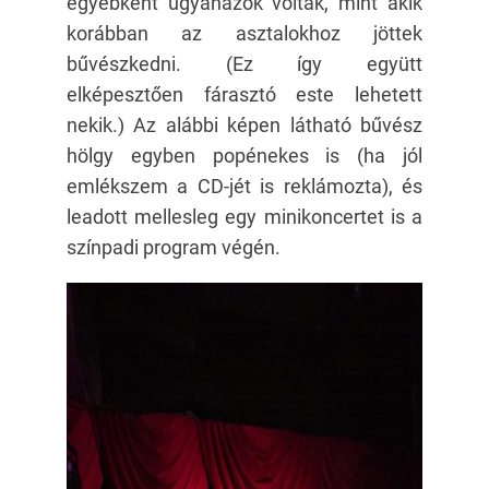
egyébként ugyanazok voltak, mint akik
korábban az asztalokhoz jöttek
bűvészkedni. (Ez így együtt
elképesztően fárasztó este lehetett
nekik.) Az alábbi képen látható bűvész
hölgy egyben popénekes is (ha jól
emlékszem a CD-jét is reklámozta), és
leadott mellesleg egy minikoncertet is a
színpadi program végén.