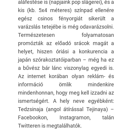
aláfestése is (napjaink pop slágerei), és a
kis (kb. 5x4 méteres) színpad ellenére
egész csinos fényorgiát sikerült a
varázslás tetejébe is még odavarázsolni.
Természetesen folyamatosan
promózták az előadó srácok magát a
helyet, hiszen óriási a konkurencia a
japán szórakoztatóiparban – még ha ez
a bűvész bár lánc viszonylag egyedi is.
Az internet korában olyan reklám- és
információ ömlik mindenkire
mindenhonnan, hogy meg kell izzadni az
ismertségért. A hely neve egyébként:
Tedzsinaja (angol átírással Tejinaya) –
Facebookon, Instagramon, talán
Twitteren is megtalálhatók.