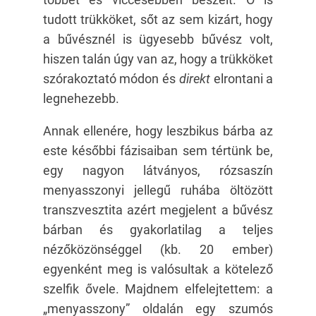
tudott trükköket, sőt az sem kizárt, hogy
a bűvésznél is ügyesebb bűvész volt,
hiszen talán úgy van az, hogy a trükköket
szórakoztató módon és
direkt
elrontani a
legnehezebb.
Annak ellenére, hogy leszbikus bárba az
este későbbi fázisaiban sem tértünk be,
egy nagyon látványos, rózsaszín
menyasszonyi jellegű ruhába öltözött
transzvesztita azért megjelent a bűvész
bárban és gyakorlatilag a teljes
nézőközönséggel (kb. 20 ember)
egyenként meg is valósultak a kötelező
szelfik ővele. Majdnem elfelejtettem: a
„menyasszony” oldalán egy szumós