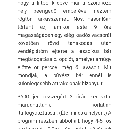
hogy a liftből kilépve már a szórakozó
hely beengedő emberével néztem
rögtön farkasszemet. Nos, hasonlóan
történt ez, amikor este 9 óra
magasságában egy elég kiadós vacsorát
követően rövid tanakodás után
vendéglátóm ejtette a leszbikus bár
meglátogatása c. opciót, amelyet amúgy
előtte öt perccel még ő javasolt. Mit
mondjak, a bűvész bár ennél is
különlegesebb attrakciónak bizonyult.
3500 jen összegért 3 órán keresztül
maradhattunk, korlátlan
italfogyasztással. (Étel nincs a helyen.) A
program részben abból áll, hogy 4-6 fős
asztaloknál ülünk, és fiatal bűvészek