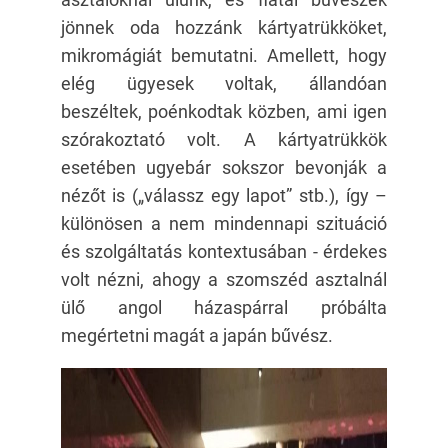
jönnek oda hozzánk kártyatrükköket,
mikromágiát bemutatni. Amellett, hogy
elég ügyesek voltak, állandóan
beszéltek, poénkodtak közben, ami igen
szórakoztató volt. A kártyatrükkök
esetében ugyebár sokszor bevonják a
nézőt is („válassz egy lapot” stb.), így –
különösen a nem mindennapi szituáció
és szolgáltatás kontextusában - érdekes
volt nézni, ahogy a szomszéd asztalnál
ülő angol házaspárral próbálta
megértetni magát a japán bűvész.