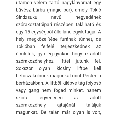
utamon velem tartó nagylányomat egy
bűvész bárba (magic bar), amely Tokió
Sindzsuku nevű negyedének
szórakoztatóipari részében található és
egy 15 egységből álló lánc egyik tagja. A
hely megközelítése furának tűnhet, de
Tokióban felfelé terjeszkednek az
épületek, így elég gyakori, hogy az adott
szórakozóhelyhez lifttel jutunk fel.
Sokszor olyan kicsiny liftbe kell
betuszakolnunk magunkat mint Pesten a
bérházakban. A liftből kilépve tág folyosó
vagy gang nem fogad minket, hanem
szinte egyenesen az adott
szórakozóhely ajtajánál találjuk
magunkat. De talán már olyan is volt,