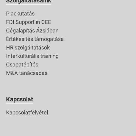
Szolgáltatásaink
figyelhetjük a helyiek
életét. Mindkettőnkre
Piackutatás
jó hatással van az a
FDI Support in CEE
hangulat, […]
Cégalapítás Ázsiában
Értékesítés támogatása
HR szolgáltatások
Interkulturális training
Csapatépítés
M&A tanácsadás
Kapcsolat
Kapcsolatfelvétel