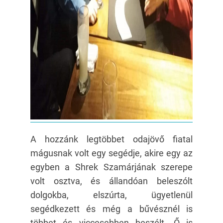
A hozzánk legtöbbet odajövő fiatal
mágusnak volt egy segédje, akire egy az
egyben a Shrek Szamárjának szerepe
volt osztva, és állandóan beleszólt
dolgokba, elszúrta, ügyetlenül
segédkezett és még a bűvésznél is
többet és viccesebben beszélt. Ő is