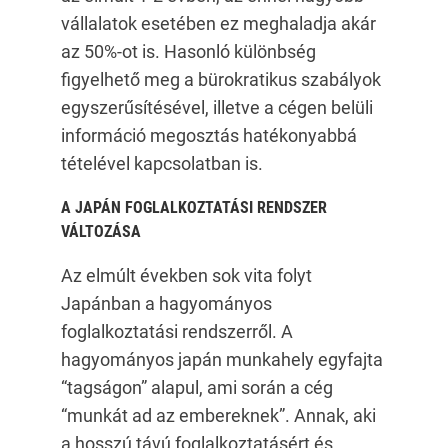
vállalatok esetében ez meghaladja akár
az 50%-ot is. Hasonló különbség
figyelhető meg a bürokratikus szabályok
egyszerűsítésével, illetve a cégen belüli
információ megosztás hatékonyabbá
tételével kapcsolatban is.
A JAP
ÁN FOGLALKOZTATÁSI RENDSZER
VÁLTOZÁSA
Az elmúlt években sok vita folyt
Japánban a hagyományos
foglalkoztatási rendszerről. A
hagyományos japán munkahely egyfajta
“tagságon” alapul, ami során a cég
“munkát ad az embereknek”. Annak, aki
a hosszú távú foglalkoztatásért és