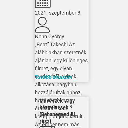
2021. szeptember 8.
Nonn György
„Beat” Takeshi Az
alábbiakban szeretnék
ajánlani egy különleges
filmet, egy olyan
rendezőtől, akinek
Tovább olvasom
alkotásai nagyban
hozzájárultak ahhoz,
Művészek vagy
hogy Japán az
kézművesek ?
érdeklődésem
(Babanegyed III.
középpontjába került.
rész)
Az ember nem más,