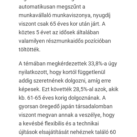
automatikusan megszűnt a
munkavállaló munkaviszonya, nyugdíj
viszont csak 65 éves kor után járt. A
köztes 5 évet az idősek általában
valamilyen részmunkaidős pozícióban
töltötték.
A témában megkérdezettek 33,8%-a úgy
nyilatkozott, hogy kortól függetlenül
addig szeretnének dolgozni, amíg erre
képesek. Ezt követték 28,5%-al azok, akik
kb. 61-65 éves korig dolgoznának. A
gyorsan öregedő japán társadalomban
viszont megvan annak a veszélye, hogy
a kevésbé flexibilis és a technikai
újítások elsajátítását nehéznek találó 60