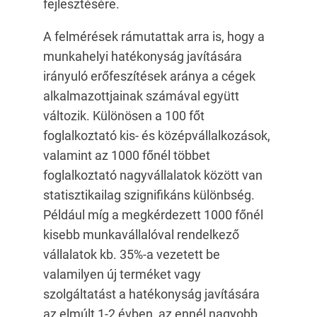
fejlesztésére.
A felmérések rámutattak arra is, hogy a
munkahelyi hatékonyság javítására
irányuló erőfeszítések aránya a cégek
alkalmazottjainak számával együtt
változik. Különösen a 100 főt
foglalkoztató kis- és középvállalkozások,
valamint az 1000 főnél többet
foglalkoztató nagyvállalatok között van
statisztikailag szignifikáns különbség.
Például míg a megkérdezett 1000 főnél
kisebb munkavállalóval rendelkező
vállalatok kb. 35%-a vezetett be
valamilyen új terméket vagy
szolgáltatást a hatékonyság javítására
az elmúlt 1-2 évben, az ennél nagyobb