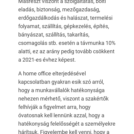
Másrészt viszont a szolgáltatás, bolti
eladás, biztonság, mezőgazdaság,
erdőgazdálkodás és halászat, termelési
folyamat, szállítás, gépkezelés, építés,
bányászat, szállítás, takarítás,
csomagolás stb. esetén a távmunka 10%
alatti, ez az arány pedig tovább csökkent
a 2021-es évhez képest.
A home office elterjedésével
kapcsolatban gyakran esik szó arról,
hogy a munkavállalók hatékonysága
nehezen mérhető, viszont a szakértők
felhívják a figyelmet arra, hogy
óvatosnak kell lennünk azzal, hogy a
hatékonyság felelősségét a személyekre
hárítsuk. Figyelembe kell venni, hogy a