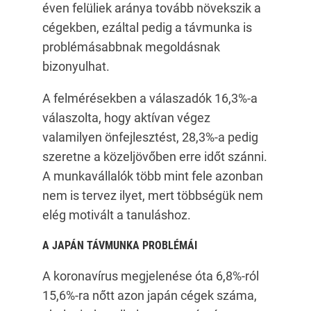
éven felüliek aránya tovább növekszik a
cégekben, ezáltal pedig a távmunka is
problémásabbnak megoldásnak
bizonyulhat.
A felmérésekben a válaszadók 16,3%-a
válaszolta, hogy aktívan végez
valamilyen önfejlesztést, 28,3%-a pedig
szeretne a közeljövőben erre időt szánni.
A munkavállalók több mint fele azonban
nem is tervez ilyet, mert többségük nem
elég motivált a tanuláshoz.
A JAPÁN TÁVMUNKA PROBL
É
MÁI
A koronavírus megjelenése óta 6,8%-ról
15,6%-ra nőtt azon japán cégek száma,