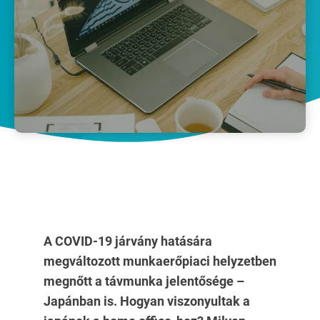
A COVID-19 járvány hatására
megváltozott munkaerőpiaci helyzetben
megnőtt a távmunka jelentős
é
ge –
Jap
ánban is. Hogyan viszonyultak a