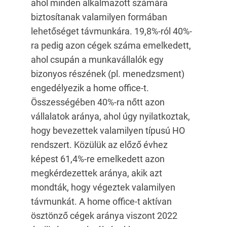
ahol minden alkalmazott számára
biztosítanak valamilyen formában
lehetőséget távmunkára. 19,8%-ról 40%-
ra pedig azon cégek száma emelkedett,
ahol csupán a munkavállalók egy
bizonyos részének (pl. menedzsment)
engedélyezik a home office-t.
Összességében 40%-ra nőtt azon
vállalatok aránya, ahol úgy nyilatkoztak,
hogy bevezettek valamilyen típusú HO
rendszert. Közülük az előző évhez
képest 61,4%-re emelkedett azon
megkérdezettek aránya, akik azt
mondták, hogy végeztek valamilyen
távmunkát. A home office-t aktívan
ösztönző cégek aránya viszont 2022