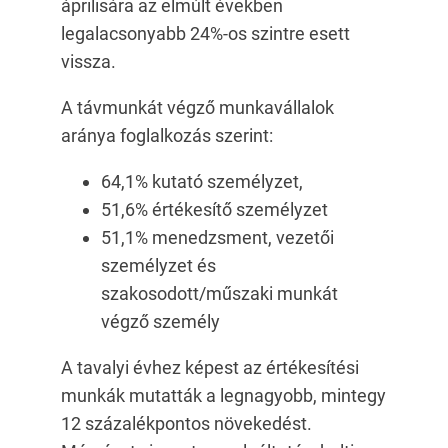
áprilisára az elmúlt években
legalacsonyabb 24%-os szintre esett
vissza.
A távmunkát végző munkavállalok
aránya foglalkozás szerint:
64,1% kutató személyzet,
51,6% értékesítő személyzet
51,1% menedzsment, vezetői
személyzet és
szakosodott/műszaki munkát
végző személy
A tavalyi évhez képest az értékesítési
munkák mutatták a legnagyobb, mintegy
12 százalékpontos növekedést.