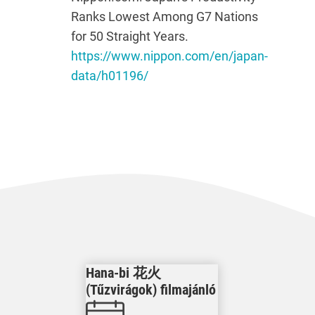
Ranks Lowest Among G7 Nations
for 50 Straight Years.
https://www.nippon.com/en/japan-
data/h01196/
Hana-bi 花火
(Tűzvirágok) filmajánló