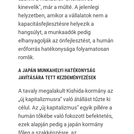
kinevelik", már a múlté. A jelenlegi
helyzetben, amikor a vállalatok nem a
kapacitásfejlesztésre helyezik a
hangsúlyt, a munkaadók pedig
elhanyagolják az önfejlesztést, a humán
erőforrás hatékonysága folyamatosan
romlik.
A JAPÁN MUNKAHELYI HATÉKONYSÁG
JAVÍTÁSÁRA TETT KEZDEMÉNYEZÉSEK
A tavaly megalakult Kishida-kormány az
„új kapitalizmusra” való átállást tűzte ki
célul. Az „új kapitalizmus” egyik pillére a
humán tőkébe való fokozott befektetés,
ezek alapján pedig a japán kormány
főleg a szakképzésre, az