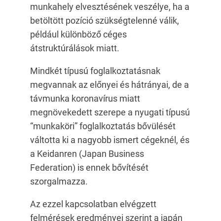
munkahely elvesztésének veszélye, ha a
betöltött pozíció szükségtelenné válik,
például különböző céges
átstruktúrálások miatt.
Mindkét típusú foglalkoztatásnak
megvannak az előnyei és hátrányai, de a
távmunka koronavírus miatt
megnövekedett szerepe a nyugati típusú
“munkaköri” foglalkoztatás bővülését
váltotta ki a nagyobb ismert cégeknél, és
a Keidanren (Japan Business
Federation) is ennek bővítését
szorgalmazza.
Az ezzel kapcsolatban elvégzett
felmérések eredményei szerint a japán