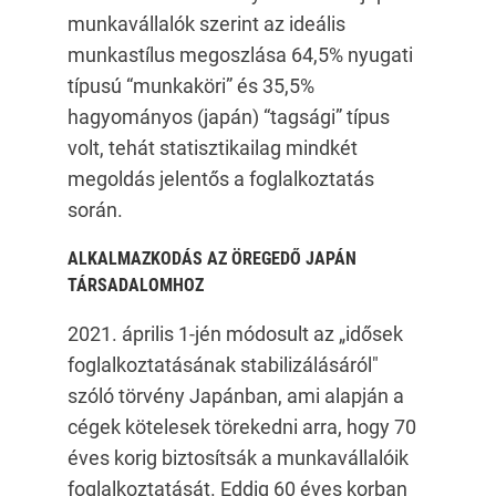
munkavállalók szerint az ideális
munkastílus megoszlása 64,5% nyugati
típusú “munkaköri” és 35,5%
hagyományos (japán) “tagsági” típus
volt, tehát statisztikailag mindkét
megoldás jelentős a foglalkoztatás
során.
ALKALMAZKODÁS AZ ÖREGEDŐ JAPÁN
TÁRSADALOMHOZ
2021. április 1-jén módosult az „idősek
foglalkoztatásának stabilizálásáról"
szóló törvény Japánban, ami alapján a
cégek kötelesek törekedni arra, hogy 70
éves korig biztosítsák a munkavállalóik
foglalkoztatását. Eddig 60 éves korban