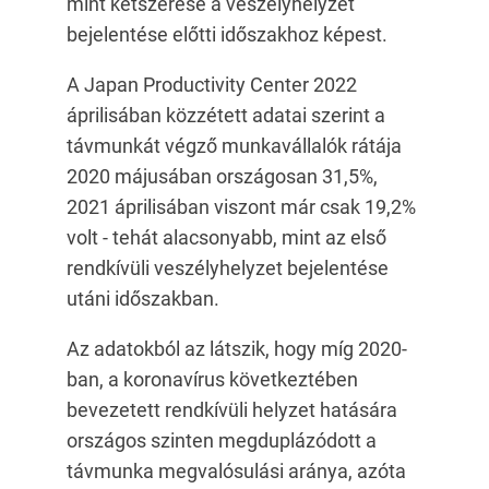
mint kétszerese a veszélyhelyzet
bejelentése előtti időszakhoz képest.
A Japan Productivity Center 2022
áprilisában közzétett adatai szerint a
távmunkát végző munkavállalók rátája
2020 májusában országosan 31,5%,
2021 áprilisában viszont már csak 19,2%
volt - tehát alacsonyabb, mint az első
rendkívüli veszélyhelyzet bejelentése
utáni időszakban.
Az adatokból az látszik, hogy míg 2020-
ban, a koronavírus következtében
bevezetett rendkívüli helyzet hatására
országos szinten megduplázódott a
távmunka megvalósulási aránya, azóta