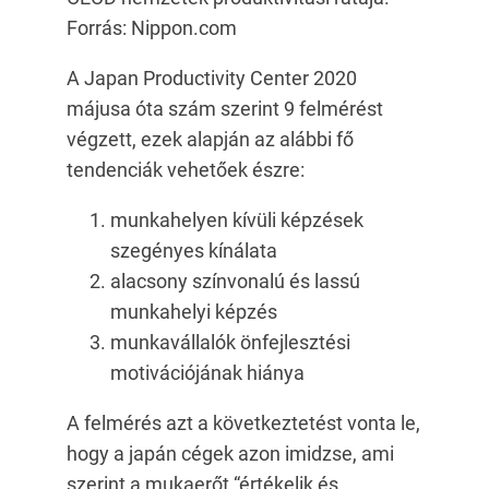
Forrás: Nippon.com
A Japan Productivity Center 2020
májusa óta szám szerint 9 felmérést
végzett, ezek alapján az alábbi fő
tendenciák vehetőek észre:
munkahelyen kívüli képzések
szegényes kínálata
alacsony színvonalú és lassú
munkahelyi képzés
munkavállalók önfejlesztési
motivációjának hiánya
A felmérés azt a következtetést vonta le,
hogy a japán cégek azon imidzse, ami
szerint a mukaerőt “értékelik és