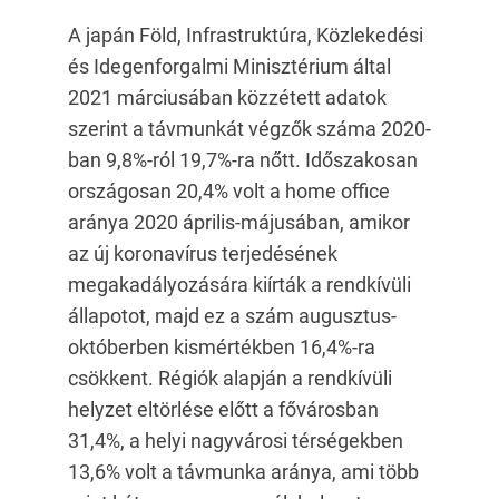
A japán Föld, Infrastruktúra, Közlekedési
és Idegenforgalmi Minisztérium által
2021 márciusában közzétett adatok
szerint a távmunkát végzők száma 2020-
ban 9,8%-ról 19,7%-ra nőtt. Időszakosan
országosan 20,4% volt a home office
aránya 2020 április-májusában, amikor
az új koronavírus terjedésének
megakadályozására kiírták a rendkívüli
állapotot, majd ez a szám augusztus-
októberben kismértékben 16,4%-ra
csökkent. Régiók alapján a rendkívüli
helyzet eltörlése előtt a fővárosban
31,4%, a helyi nagyvárosi térségekben
13,6% volt a távmunka aránya, ami több