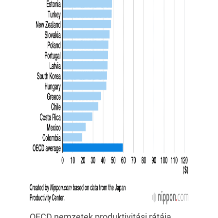
OECD nemzetek produktivitási rátája.