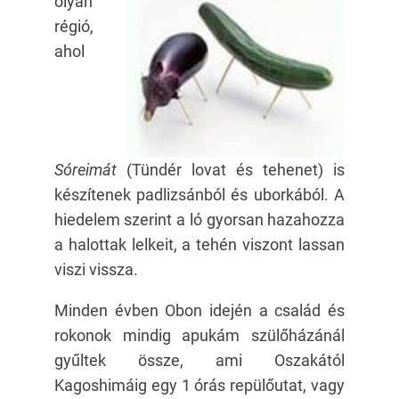
olyan
régió,
ahol
Sóreimát
(Tündér lovat és tehenet) is
készítenek padlizsánból és uborkából. A
hiedelem szerint a ló gyorsan hazahozza
a halottak lelkeit, a tehén viszont lassan
viszi vissza.
Minden évben Obon idején a család és
rokonok mindig apukám szülőházánál
gyűltek össze, ami Oszakától
Kagoshimáig egy 1 órás repülőutat, vagy