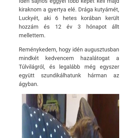
Idén sajnos eggyel több képet kell majd
kiraknom a gyertya elé. Drága kutyámét,
Luckyét, aki 6 hetes korában került
hozzám és 12 év 3 hónapot állt
mellettem.
Reménykedem, hogy idén augusztusban
mindkét kedvencem hazalátogat a
Túlvilágról, és legalább még egyszer
együtt szundikálhatunk hárman az
ágyban.