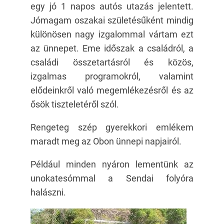
egy jó 1 napos autós utazás jelentett.
Jómagam oszakai születésűként mindig
különösen nagy izgalommal vártam ezt
az ünnepet. Eme időszak a családról, a
családi összetartásról és közös,
izgalmas programokról, valamint
elődeinkről való megemlékezésről és az
ősök tiszteletéről szól.
Rengeteg szép gyerekkori emlékem
maradt meg az Obon ünnepi napjairól.
Például minden nyáron lementünk az
unokatesómmal a Sendai folyóra
halászni.