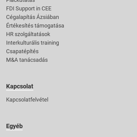
stb.) A legújabb japán
FDI Support in CEE
érdekességről szóló
Cégalapítás Ázsiában
cikk mélyen
Értékesítés támogatása
elgondolkodtatott. A
HR szolgáltatások
mindennapjainkat
Interkulturális training
meghatározható […]
Csapatépítés
M&A tanácsadás
Kapcsolat
Kapcsolatfelvétel
Egyéb