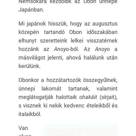
Nemsokára kezdődik az Obon ünnepe
Japánban.
Mi japánok hisszük, hogy az augusztus
közepén tartandó Obon időszakában
elhunyt szeretteink lelkei visszatérnek
hozzánk az
Anoyo-
ból. Az
Anoyo
a
másvilágot jelenti, ahová halálunk után
kerülünk.
Obonkor a hozzátartozók összegyűlnek,
ünnepi lakomát tartanak, valamint
meglátogatják halottaik
ohakáit
(sírjait),
s visznek ki nekik kedvenc ételeikből és
italaikból.
Van