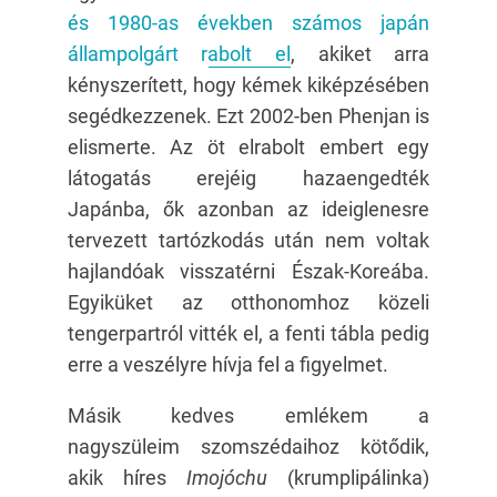
és 1980-as években számos japán
állampolgárt rabolt el
, akiket arra
kényszerített, hogy kémek kiképzésében
segédkezzenek. Ezt 2002-ben Phenjan is
elismerte. Az öt elrabolt embert egy
látogatás erejéig hazaengedték
Japánba, ők azonban az ideiglenesre
tervezett tartózkodás után nem voltak
hajlandóak visszatérni Észak-Koreába.
Egyiküket az otthonomhoz közeli
tengerpartról vitték el, a fenti tábla pedig
erre a veszélyre hívja fel a figyelmet.
Másik kedves emlékem a
nagyszüleim szomszédaihoz kötődik,
akik híres
Imojóchu
(krumplipálinka)