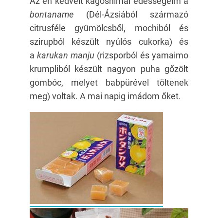
Az én kedvelt kagoshimai édességeim a
bontaname
(Dél-Ázsiából származó
citrusféle gyümölcsből, mochiból és
szirupból készült nyúlós cukorka) és
a
karukan manju
(rizsporból és yamaimo
krumpliból készült nagyon puha gőzölt
gombóc, melyet babpürével töltenek
meg) voltak. A mai napig imádom őket.