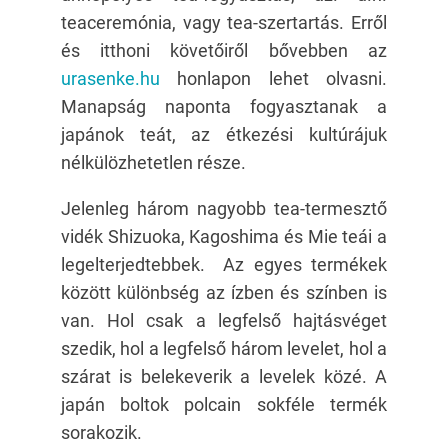
teaceremónia, vagy tea-szertartás. Erről
és itthoni követőiről bővebben az
urasenke.hu
honlapon lehet olvasni.
Manapság naponta fogyasztanak a
japánok teát, az étkezési kultúrájuk
nélkülözhetetlen része.
Jelenleg három nagyobb tea-termesztő
vidék Shizuoka, Kagoshima és Mie teái a
legelterjedtebbek. Az egyes termékek
között különbség az ízben és színben is
van. Hol csak a legfelső hajtásvéget
szedik, hol a legfelső három levelet, hol a
szárat is belekeverik a levelek közé. A
japán boltok polcain sokféle termék
sorakozik.