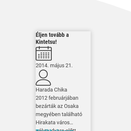
Éljen tovább a
Kintetsu!
2014. május 21.
Harada Chika
2012 februárjában
bezárták az Osaka
megyében található
Hirakata város
pályaudvara előtt