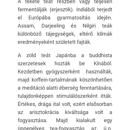
A fekete teát részben vagy teljesen
fermentálják (erjesztik). Indiából terjedt
el Európába gyarmatosítás idején.
Assam, Darjeeling és Nilgiri teák
különböző tájegységek, eltérő klímák
eredményeként született fajták.
A zöld teát Japánba a buddhista
szerzetesek hozták be Kínából.
Kezdetben gyógyszerként használták,
majd koffein-tartalmának köszönhetően
a meditáció alatti éberség fenntartására,
tulajdonképpen stimulálószerként itták.
Értékes, drága ital volt, ezért elsősorban
az arisztokrácia kiváltsága volt a
fogyasztása. Majd kialakult egy
ünnepélyes tea-fogyasztás, az. ú.n.