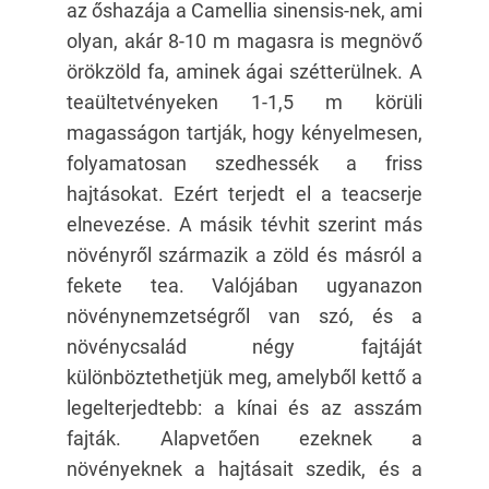
az őshazája a Camellia sinensis-nek, ami
olyan, akár 8-10 m magasra is megnövő
örökzöld fa, aminek ágai szétterülnek. A
teaültetvényeken 1-1,5 m körüli
magasságon tartják, hogy kényelmesen,
folyamatosan szedhessék a friss
hajtásokat. Ezért terjedt el a teacserje
elnevezése. A másik tévhit szerint más
növényről származik a zöld és másról a
fekete tea. Valójában ugyanazon
növénynemzetségről van szó, és a
növénycsalád négy fajtáját
különböztethetjük meg, amelyből kettő a
legelterjedtebb: a kínai és az asszám
fajták. Alapvetően ezeknek a
növényeknek a hajtásait szedik, és a