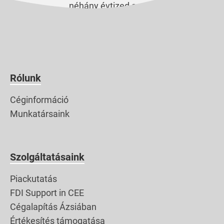
néhány évtized során a
japán barátaimtól
kapott, szebbnél szebb
képeslapok. Most még
ugyan csak október
van, de tudom, közülük
Rólunk
sokan már az év végi
Céginformáció
üdvözlőlapok
Munkatársaink
tervezgetésével
foglalkoznak.
Szolgáltatásaink
Piackutatás
FDI Support in CEE
Cégalapítás Ázsiában
Értékesítés támogatása