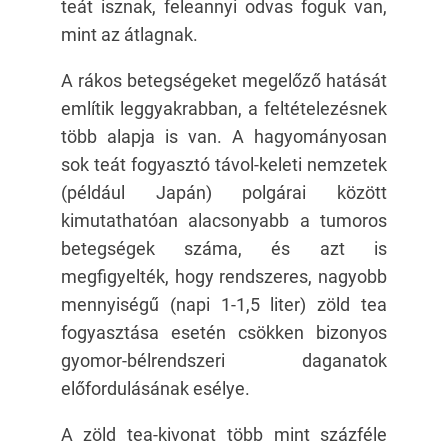
teát isznak, feleannyi odvas foguk van,
mint az átlagnak.
A rákos betegségeket megelőző hatását
említik leggyakrabban, a feltételezésnek
több alapja is van. A hagyományosan
sok teát fogyasztó távol-keleti nemzetek
(például Japán) polgárai között
kimutathatóan alacsonyabb a tumoros
betegségek száma, és azt is
megfigyelték, hogy rendszeres, nagyobb
mennyiségű (napi 1-1,5 liter) zöld tea
fogyasztása esetén csökken bizonyos
gyomor-bélrendszeri daganatok
előfordulásának esélye.
A zöld tea-kivonat több mint százféle