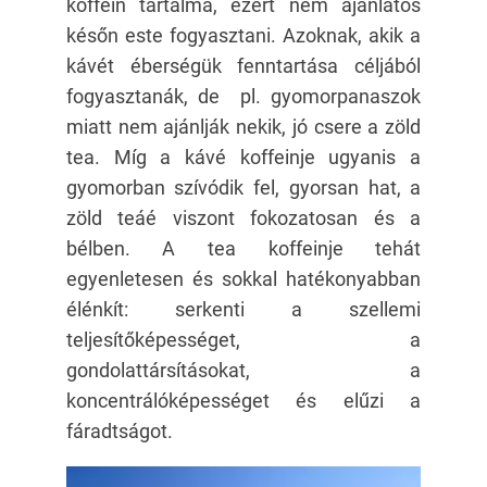
koffein tartalma, ezért nem ajánlatos
későn este fogyasztani. Azoknak, akik a
kávét éberségük fenntartása céljából
fogyasztanák, de pl. gyomorpanaszok
miatt nem ajánlják nekik, jó csere a zöld
tea. Míg a kávé koffeinje ugyanis a
gyomorban szívódik fel, gyorsan hat, a
zöld teáé viszont fokozatosan és a
bélben. A tea koffeinje tehát
egyenletesen és sokkal hatékonyabban
élénkít: serkenti a szellemi
teljesítőképességet, a
gondolattársításokat, a
koncentrálóképességet és elűzi a
fáradtságot.