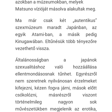
azokban a múzeumokban, melyek
Matsuno vízióját másolva alakultak meg.
Ma már csak két „autentikus”
szexmúzeum maradt Japánban, az
egyik Atami-ban, a másik pedig
Kinugawában. Eltűnésük több tényezőre
vezethető vissza.
Általánosságban a japánok
szexualitáshoz való hozzáállása
ellentmondásosnak tűnhet. Egyrészről
nem szeretnek nyilvánosan érzelmeket
kifejezni, kézen fogva járni, mások előtt
csókolózni, másrészről viszont
történelmileg nagyon sok
művészetükben megjelenik az erotika,