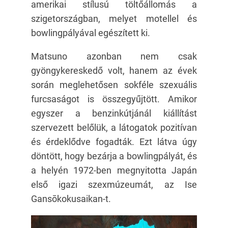
amerikai stílusú töltőállomás a
szigetországban, melyet motellel és
bowlingpályával egészített ki.
Matsuno azonban nem csak
gyöngykereskedő volt, hanem az évek
során meglehetősen sokféle szexuális
furcsaságot is összegyűjtött. Amikor
egyszer a benzinkútjánál kiállítást
szervezett belőlük, a látogatok pozitívan
és érdeklődve fogadták. Ezt látva úgy
döntött, hogy bezárja a bowlingpályát, és
a helyén 1972-ben megnyitotta Japán
első igazi szexmúzeumát, az Ise
Gansōkokusaikan-t.