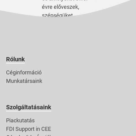
évre előveszek,
szépségüket
megcsodálom. Pedig a
legyező nem minden
esetben a
légkondicionáló
pótlását szolgálja.
Rólunk
Használatának
Céginformáció
kultúrája sokkal
Munkatársaink
gazdagabb, mint
gondolnánk. Írásra,
oktatásra,
Szolgáltatásaink
információátadásra,
érzelmek, gesztusok
Piackutatás
kifejezésére,
FDI Support in CEE
státuszszimbólumként,