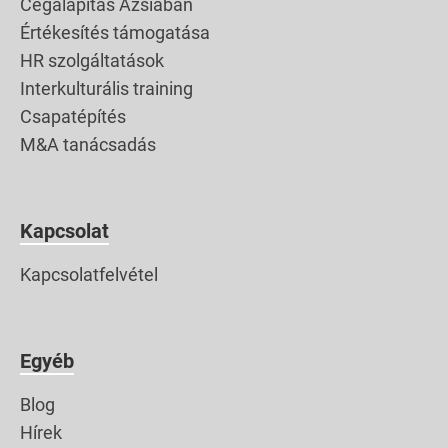
Cégalapítás Ázsiában
díszítőelemként, sőt
Értékesítés támogatása
fegyverként is lényeges
HR szolgáltatások
része a […]
Interkulturális training
Csapatépítés
M&A tanácsadás
Kapcsolat
Kapcsolatfelvétel
Egyéb
Blog
Hírek