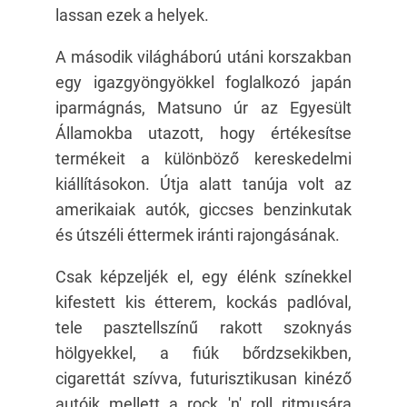
lassan ezek a helyek.
A második világháború utáni korszakban
egy igazgyöngyökkel foglalkozó japán
iparmágnás, Matsuno úr az Egyesült
Államokba utazott, hogy értékesítse
termékeit a különböző kereskedelmi
kiállításokon. Útja alatt tanúja volt az
amerikaiak autók, giccses benzinkutak
és útszéli éttermek iránti rajongásának.
Csak képzeljék el, egy élénk színekkel
kifestett kis étterem, kockás padlóval,
tele pasztellszínű rakott szoknyás
hölgyekkel, a fiúk bőrdzsekikben,
cigarettát szívva, futurisztikusan kinéző
autóik mellett a rock 'n' roll ritmusára