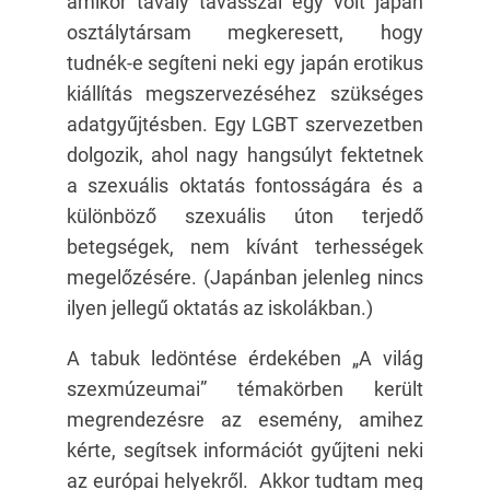
amikor tavaly tavasszal egy volt japán
osztálytársam megkeresett, hogy
tudnék-e segíteni neki egy japán erotikus
kiállítás megszervezéséhez szükséges
adatgyűjtésben. Egy LGBT szervezetben
dolgozik, ahol nagy hangsúlyt fektetnek
a szexuális oktatás fontosságára és a
különböző szexuális úton terjedő
betegségek, nem kívánt terhességek
megelőzésére. (Japánban jelenleg nincs
ilyen jellegű oktatás az iskolákban.)
A tabuk ledöntése érdekében „A világ
szexmúzeumai” témakörben került
megrendezésre az esemény, amihez
kérte, segítsek információt gyűjteni neki
az európai helyekről. Akkor tudtam meg