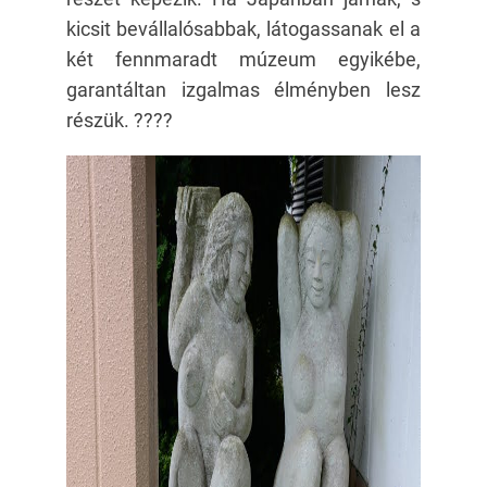
kicsit bevállalósabbak, látogassanak el a
két fennmaradt múzeum egyikébe,
garantáltan izgalmas élményben lesz
részük. ????