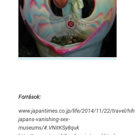
Források:
www.japantimes.co.jp/life/2014/11/22/travel/hi
japans-vanishing-sex-
museums/#.VNitKSy8quk