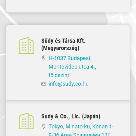
Sűdy és Társa Kft.
(Magyarország)
H-1037 Budapest,
Montevideo utca 4.,
földszint
info@sudy.co.hu
Sudy & Co., Llc. (Japán)
Tokyo, Minato-ku, Konan 1-
9-36 Area Shinagawa 13F