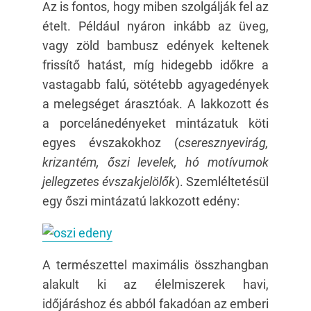
Az is fontos, hogy miben szolgálják fel az
ételt. Például nyáron inkább az üveg,
vagy zöld bambusz edények keltenek
frissítő hatást, míg hidegebb időkre a
vastagabb falú, sötétebb agyagedények
a melegséget árasztóak. A lakkozott és
a porcelánedényeket mintázatuk köti
egyes évszakokhoz (
cseresznyevirág,
krizantém, őszi levelek, hó motívumok
jellegzetes évszakjelölők
). Szemléltetésül
egy őszi mintázatú lakkozott edény:
A természettel maximális összhangban
alakult ki az élelmiszerek havi,
időjáráshoz és abból fakadóan az emberi