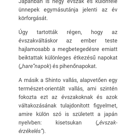
Japánban is négy évszak és különféle
ünnepek egymásutánja jelenti az év
körforgását.
Úgy tartották régen, hogy az
évszakváltáskor az ember teste
hajlamosabb a megbetegedésre emiatt
beiktattak különleges étkezésű napokat
(
„hare”napok
) és pihenőnapokat.
A másik a Shinto vallás, alapvetően egy
természet-orientált vallás, ami szintén
fokozta ezt az évszakoknak és azok
váltakozásának tulajdonított figyelmet,
amire külön szó is született a japán
nyelvben: kisetsukan (
„évszak-
érzékelés”
).