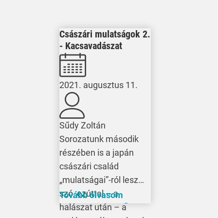
Császári mulatságok 2.
- Kacsavadászat
2021. augusztus 11.
Sűdy Zoltán
Sorozatunk második
részében is a japán
császári család
„mulatságai”-ról lesz
szó, ezúttal – a
Tovább olvasom
halászat után – a