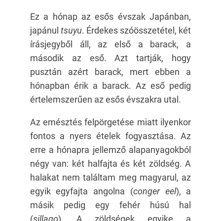
Ez a hónap az esős évszak Japánban,
japánul
tsuyu
. Érdekes szóösszetétel, két
írásjegyből áll, az első a barack, a
második az eső. Azt tartják, hogy
pusztán azért barack, mert ebben a
hónapban érik a barack. Az eső pedig
értelemszerűen az esős évszakra utal.
Az emésztés felpörgetése miatt ilyenkor
fontos a nyers ételek fogyasztása. Az
erre a hónapra jellemző alapanyagokból
négy van: két halfajta és két zöldség. A
halakat nem találtam meg magyarul, az
egyik egyfajta angolna (
conger eel
), a
másik pedig egy fehér húsú hal
(
sillago
). A zöldségek egyike a