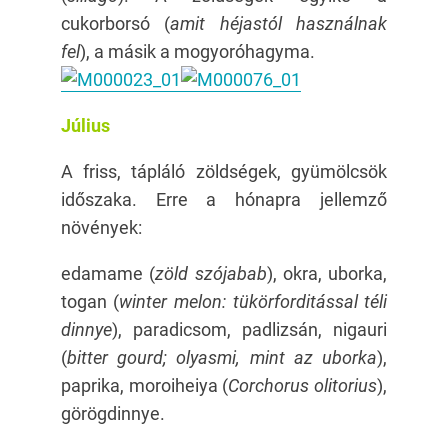
cukorborsó (
amit héjastól használnak
fel
), a másik a mogyoróhagyma.
Július
A friss, tápláló zöldségek, gyümölcsök
időszaka. Erre a hónapra jellemző
növények:
edamame (
zöld szójabab
), okra, uborka,
togan (
winter melon: tükörforditással téli
dinnye
), paradicsom, padlizsán, nigauri
(
bitter gourd; olyasmi, mint az uborka
),
paprika, moroiheiya (
Corchorus olitorius
),
görögdinnye.