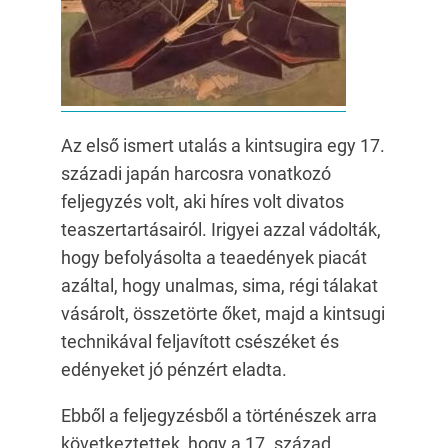
Az első ismert utalás a kintsugira egy 17.
századi japán harcosra vonatkozó
feljegyzés volt, aki híres volt divatos
teaszertartásairól. Irigyei azzal vádolták,
hogy befolyásolta a teaedények piacát
azáltal, hogy unalmas, sima, régi tálakat
vásárolt, összetörte őket, majd a kintsugi
technikával feljavított csészéket és
edényeket jó pénzért eladta.
Ebből a feljegyzésből a történészek arra
következtettek, hogy a 17. század