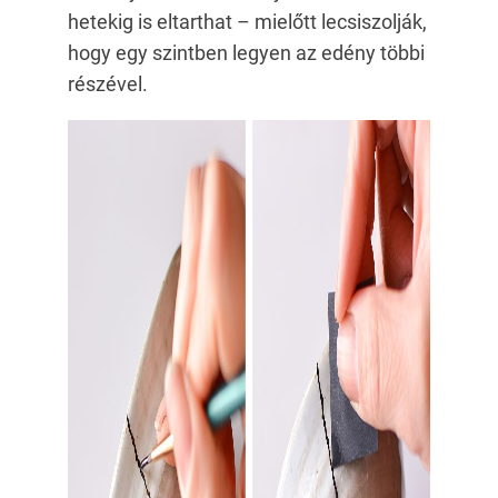
hetekig is eltarthat – mielőtt lecsiszolják,
hogy egy szintben legyen az edény többi
részével.