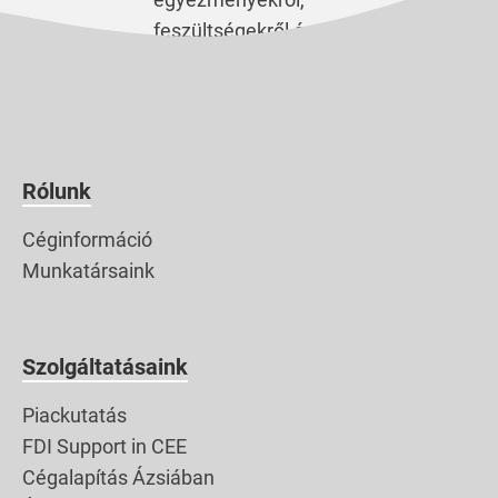
feszültségekről és
hadiállapotokról szóló
híradásokat. Mai
cikkemet is a
mostanság tapasztalt
közel-keleti háborús
Rólunk
feszültségek
Céginformáció
inspirálták. A mostani
Munkatársaink
blogom egy trilógia első
része. Három japán
történelmi történetet
Szolgáltatásaink
fogok elmesélni kedves
Olvasóinknak, amik
Piackutatás
kevésbé ismertek,
FDI Support in CEE
főleg itt nyugaton, de
Cégalapítás Ázsiában
szerintem […]