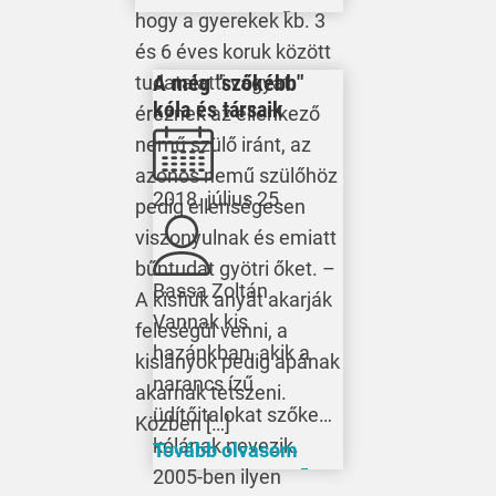
hogy a gyerekek kb. 3
és 6 éves koruk között
A még "szőkébb"
tudatalatti vágyat
kóla és társaik
éreznek az ellenkező
nemű szülő iránt, az
azonos nemű szülőhöz
2018. július 25.
pedig ellenségesen
viszonyulnak és emiatt
bűntudat gyötri őket. –
Bassa Zoltán
A kisfiúk anyát akarják
Vannak kis
feleségül venni, a
hazánkban, akik a
kislányok pedig apának
narancs ízű
akarnak tetszeni.
üdítőitalokat szőke
Közben […]
kólának nevezik.
Tovább olvasom
2005-ben ilyen