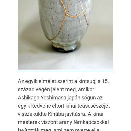
Az egyik elmélet szerint a kintsugi a 15.
század végén jelent meg, amikor
Ashikaga Yoshimasa japán sógun az
egyik kedvenc eltört kínai teáscsészéjét
visszaküldte Kínába javításra. A kínai
mesterek viszont arany fémkapcsokkal
javították meg, ami nem nyerte el a