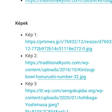
https://traditionalkyoto.com/culture/kintsug
Képek
Kép 1:
https://prtimes.jp/i/76932/12/resize/d7693
12-772b972b14c51118e272-0.jpg
Kép 2:
https://traditionalkyoto.com/wp-
content/uploads/2016/10/Kintsugi-
bowl-honurushi-number-32.jpg
Kép 3:
https://i0.wp.com/sengokujidai.org/wp-
content/uploads/2020/01/Ashikaga-
Yoshimasa.jpeg?
fit=810%2C854&ssl=1