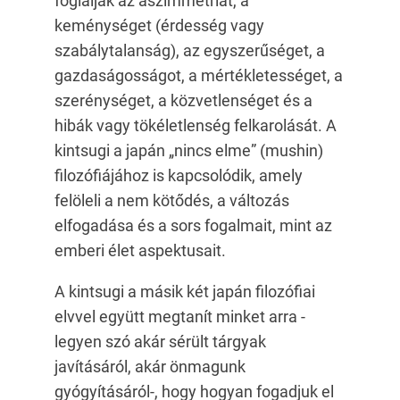
foglalják az aszimmetriát, a
keménységet (érdesség vagy
szabálytalanság), az egyszerűséget, a
gazdaságosságot, a mértékletességet, a
szerénységet, a közvetlenséget és a
hibák vagy tökéletlenség felkarolását. A
kintsugi a japán „nincs elme” (mushin)
filozófiájához is kapcsolódik, amely
felöleli a nem kötődés, a változás
elfogadása és a sors fogalmait, mint az
emberi élet aspektusait.
A kintsugi a másik két japán filozófiai
elvvel együtt megtanít minket arra -
legyen szó akár sérült tárgyak
javításáról, akár önmagunk
gyógyításáról-, hogy hogyan fogadjuk el