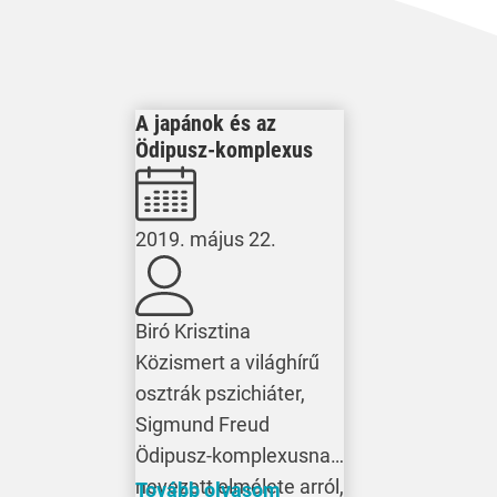
A japánok és az
Ödipusz-komplexus
2019. május 22.
Biró Krisztina
Közismert a világhírű
osztrák pszichiáter,
Sigmund Freud
Ödipusz-komplexusnak
nevezett elmélete arról,
Tovább olvasom