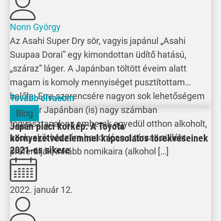
Nonn György
Az Asahi Super Dry sör, vagyis japánul „Asahi
Suupaa Dorai” egy kimondottan üdítő hatású,
„száraz” láger. A Japánban töltött éveim alatt
magam is komoly mennyiséget pusztítottam
belőle. Erre szerencsére nagyon sok lehetőségem
Tovább olvasom
volt. Bár Japánban (is) nagy számban
Blog
fogyasztanak az emberek egyedül otthon alkoholt,
Japán piaci körkép: A Toyota
környezetvédelemmel kapcsolatos törekvéseinek
azok, akik hozzám hasonlóan a társas züllést
2021-es sikere
preferálják, inkább nomikaira (alkohol […]
2022. január 12.