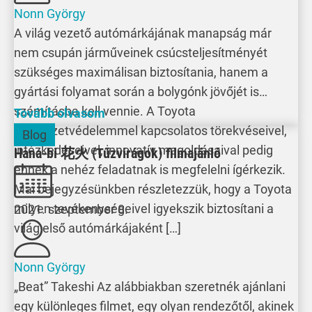
Nonn György
A világ vezető autómárkájának manapság már
nem csupán járműveinek csúcsteljesítményét
szükséges maximálisan biztosítania, hanem a
gyártási folyamat során a bolygónk jövőjét is
számításba kell vennie. A Toyota
Tovább olvasom
környezetvédelemmel kapcsolatos törekvéseivel,
Blog
intézkedéseivel, innovatív megoldásaival pedig
Hana-bi 花火 (Tűzvirágok) filmajánló
ennek a nehéz feladatnak is megfelelni ígérkezik.
Mai bejegyzésünkben részletezzük, hogy a Toyota
milyen tevékenységeivel igyekszik biztosítani a
2021. szeptember 8.
világ első autómárkájaként […]
Nonn György
„Beat” Takeshi Az alábbiakban szeretnék ajánlani
egy különleges filmet, egy olyan rendezőtől, akinek