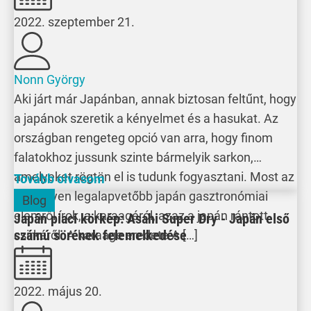
2022. szeptember 21.
Nonn György
Aki járt már Japánban, annak biztosan feltűnt, hogy
a japánok szeretik a kényelmet és a hasukat. Az
országban rengeteg opció van arra, hogy finom
falatokhoz jussunk szinte bármelyik sarkon,
amelyeket rögtön el is tudunk fogyasztani. Most az
Tovább olvasom
egyik ilyen legalapvetőbb japán gasztronómiai
Blog
elemről írok, a karaagéról, azaz a japán rántott
Japán piaci körkép: Asahi Super Dry - Japán első
számú sörének felemelkedése
csirkéről. A karaage eredete A […]
2022. május 20.