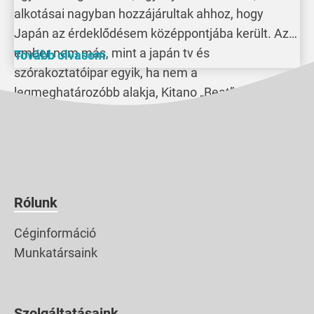
alkotásai nagyban hozzájárultak ahhoz, hogy
Japán az érdeklődésem középpontjába került. Az
ember nem más, mint a japán tv és
Tovább olvasom
szórakoztatóipar egyik, ha nem a
legmeghatározóbb alakja, Kitano „Beat” Takeshi.
Érdekes módon nyugaton kevesen tudják Takeshi-
ről, hogy amellett, hogy ő író, rendező, vágó, […]
Rólunk
Céginformáció
Munkatársaink
Szolgáltatásaink