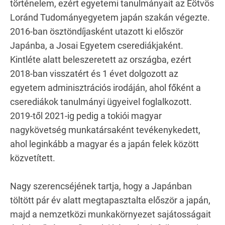
történelem, ezért egyetemi tanulmányait az Eötvös
Loránd Tudományegyetem japán szakán végezte.
2016-ban ösztöndíjasként utazott ki először
Japánba, a Josai Egyetem cserediákjaként.
Kintléte alatt beleszeretett az országba, ezért
2018-ban visszatért és 1 évet dolgozott az
egyetem adminisztrációs irodáján, ahol főként a
cserediákok tanulmányi ügyeivel foglalkozott.
2019-től 2021-ig pedig a tokiói magyar
nagykövetség munkatársaként tevékenykedett,
ahol leginkább a magyar és a japán felek között
közvetített.
Nagy szerencséjének tartja, hogy a Japánban
töltött pár év alatt megtapasztalta először a japán,
majd a nemzetközi munkakörnyezet sajátosságait