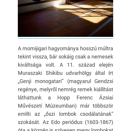
A momijigari hagyománya hosszú múltra
tekint vissza, bár sokáig csak a nemesek
kiváltsága volt. A 11. század elején
Muraszaki Shikibu udvarhölgy által írt
„Genji monogatari” (magyarul Gendzsi
regénye, melyről nemrég remek kiállítást
láthattunk a Hopp Ferenc Ázsiai
Művészeti Múzeumban) már többször
említi az „őszi lombok csodálatának”
szokását. Az Edo periódus (1603-1867)
óta a köznép is szívesen megy lombokat