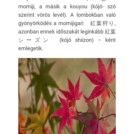
momiji, a másik a kouyou (kójó- szó
szerint vörös levél). A lombokban való
gyönyörködés a momijigari 紅葉狩り,
azonban ennek időszakát leginkább 紅葉
シーズン (kójó shiizon) – ként
emlegetik.