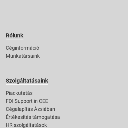
hullám május közepén
tetőzött. Márpedig az
olimpia július 23-án
kezdődik (és augusztus
8-ig tart), míg a
Rólunk
paralimpiát augusztus
Céginformáció
24. és szeptember 5.
Munkatársaink
között tartják meg. Az
olimpiát nagyon
jelentős veszteséggel
Szolgáltatásaink
lehetne csak
lemondani, mivel
Piackutatás
kiesnének a szponzori
FDI Support in CEE
[…]
Cégalapítás Ázsiában
Értékesítés támogatása
HR szolgáltatások