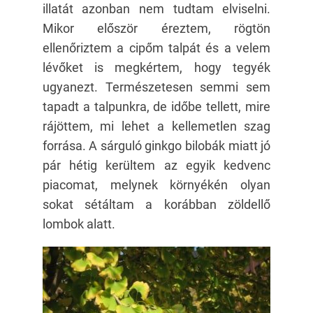
illatát azonban nem tudtam elviselni.
Mikor először éreztem, rögtön
ellenőriztem a cipőm talpát és a velem
lévőket is megkértem, hogy tegyék
ugyanezt. Természetesen semmi sem
tapadt a talpunkra, de időbe tellett, mire
rájöttem, mi lehet a kellemetlen szag
forrása. A sárguló ginkgo bilobák miatt jó
pár hétig kerültem az egyik kedvenc
piacomat, melynek környékén olyan
sokat sétáltam a korábban zöldellő
lombok alatt.