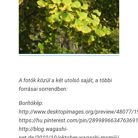
A fotók közül a két utolsó saját, a többi
forrásai sorrendben:
Borítókép:
http://www.desktopimages.org/preview/48077/
https://hu.pinterest.com/pin/289989663476369
http://blog.wagashi-
net.de/2010/10/oktober-wagashi-momiji/