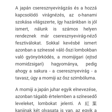
A japán cseresznyevirágzás és a hozzá
kapcsolódó virágnézés, az o-hanami
szokása világszerte, így hazánkban is jól
ismert, nálunk is számos helyen
rendeznek már cseresznyevirág-néző
fesztiválokat. Sokkal kevésbé ismert
azonban a színessé váló őszi lombokban
való gyönyörködés, a momijigari (ejtsd
momidzsigari) hagyománya, pedig
ahogy a sakura - a cseresznyevirág - a
tavasz, úgy a momiji az ősz szimbóluma.
A momiji a japán juhar egyik elnevezése,
azonban tágabb értelemben a színesedő
leveleket, lombokat jelenti. A 紅葉
kanjinak két olvasata is van, az egyik a