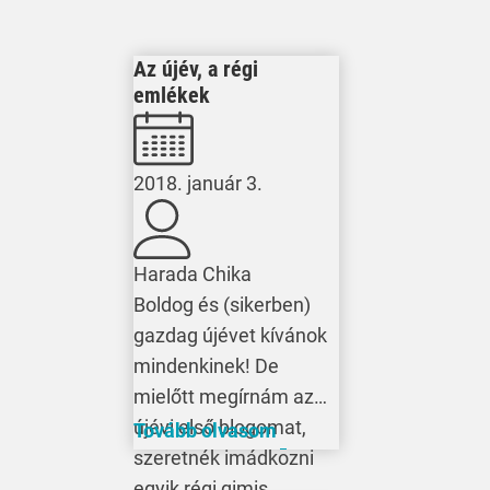
Az újév, a régi
emlékek
2018. január 3.
Harada Chika
Boldog és (sikerben)
gazdag újévet kívánok
mindenkinek! De
mielőtt megírnám az
újévi első blogomat,
Tovább olvasom
szeretnék imádkozni
egyik régi gimis