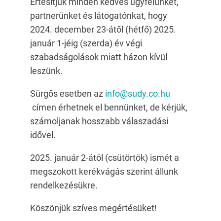
Értesítjük minden kedves ügyfelünket,
partnerünket és látogatónkat, hogy
2024. december 23-átől (hétfő) 2025.
január 1-jéig (szerda) év végi
szabadságolások miatt házon kívül
leszünk.
Sürgős esetben az
info@sudy.co.hu
címen érhetnek el bennünket, de kérjük,
számoljanak hosszabb válaszadási
idővel.
2025. január 2-ától (csütörtök) ismét a
megszokott kerékvágás szerint állunk
rendelkezésükre.
Köszönjük szíves megértésüket!