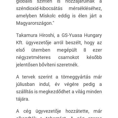
globális szinten is hozzájárulnak a
széndioxid-kibocsátás mérsékléséhez,
amelyben Miskolc eddig is élen járt a
Magyarországon."
Takamura Hiroshi, a GS-Yuasa Hungary
Kft. ügyvezetője arról beszélt, hogy az
első ütemben megépült 8 ezer
négyzetméteres csarnokot később
jelentősen bővíteni szeretnék.
A tervek szerint a tömeggyártás már
júliusban indul, év végére pedig a
szállítás is megkezdődhet a világ minden
tájára.
A cég ügyvezetője hozzátette, már