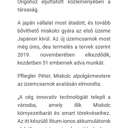
Origóhoz eljuttatott közleményében a
társaság.
A japán vállalat most átadott, és tovább
bővíthető miskolci gyára az első üzeme
Japánon kívül. Az új üzemcsarnok most
még üres, de
a termelés a tervek szerint
2019. novemberében elkezdődik,
kezdetben 51 embernek adva munkát.
Pfliegler Péter, Miskolc alpolgármestere
az üzemcsarnok avatásán elmondta:
„A cég innovatív technológiát telepít a
városba, amely illik Miskolc
környezetbarát és smart törekvéseihez.
Az itt készülő lítium-ionos akkumulátorok