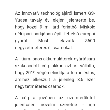
Az innovatív technológiájáról ismert GS-
Yuasa tavaly év elején jelentette be,
hogy közel 9 milliárd forintból Miskolc
déli ipari parkjában építi fel első európai
gyárát. Most felavatta 8600
négyzetméteres új csarnokát.
A lítium-ionos akkumulátorok gyártására
szakosodott cég akkor azt is vállalta,
hogy 2019 végén elindítja a termelést is,
amihez elkészült a jelenleg 8,6 ezer
négyzetméteres csarnok.
A cég a jövőben az üzemterületet
jelentősen növelni szeretné - írja