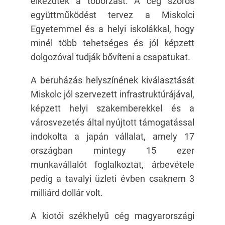
elkezdték a toborzást. A cég szoros
együttműködést tervez a Miskolci
Egyetemmel és a helyi iskolákkal, hogy
minél több tehetséges és jól képzett
dolgozóval tudják bővíteni a csapatukat.
A beruházás helyszínének kiválasztását
Miskolc jól szervezett infrastruktúrájával,
képzett helyi szakemberekkel és a
városvezetés által nyújtott támogatással
indokolta a japán vállalat, amely 17
országban mintegy 15 ezer
munkavállalót foglalkoztat, árbevétele
pedig a tavalyi üzleti évben csaknem 3
milliárd dollár volt.
A kiotói székhelyű cég magyarországi