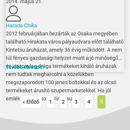
2014. május 21.
Harada Chika
2012 februárjában bezárták az Osaka megyében
található Hirakata város pályaudvara előtt található
Kintetsu áruházat, amely 36 évig működött. A nem
túl fényes gazdasági helyzet miatt a jó minőségű
és viszonylag drága termékeket kínáló áruházak
Tovább olvasom
nem tudtak megharcolni a közelükben
megszaporodott 100 jenes boltokkal és az olcsó
termékeket árusító szupermarketekkel. Ha jól
emlékszem, akkor a Kintetsu […]
« Előző
1
2
3
4
5