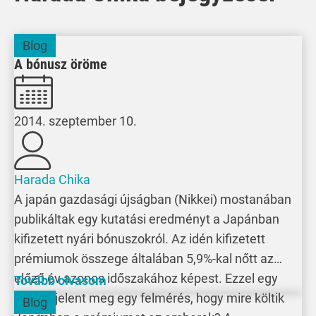
Blog
A bónusz öröme
2014. szeptember 10.
Harada Chika
A japán gazdasági újságban (Nikkei) mostanában
publikáltak egy kutatási eredményt a Japánban
kifizetett nyári bónuszokról. Az idén kifizetett
prémiumok összege általában 5,9%-kal nőtt az
előző év azonos időszakához képest. Ezzel egy
Tovább olvasom
időben jelent meg egy felmérés, hogy mire költik
Blog