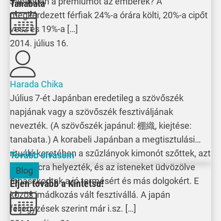
Japánban a prémiumot az emberek? A
Tanabata
megkérdezett férfiak 24%-a órára költi, 20%-a cipőt
vesz és 19%-a […]
2014. július 16.
Harada Chika
Július 7-ét Japánban eredetileg a szövőszék
napjának vagy a szövőszék fesztiváljának
nevezték. (A szövőszék japánul: 棚織, kiejtése:
tanabata.) A korabeli Japánban a megtisztulási
rituálé keretében a szűzlányok kimonót szőttek, azt
Tovább olvasom
egy polcra helyezték, és az isteneket üdvözölve
Blog
fohászkodtak a jó termésért és más dolgokért. E
Éljen tovább a Kintetsu!
közös imádkozás vált fesztivállá. A japán
feljegyzések szerint már i.sz. […]