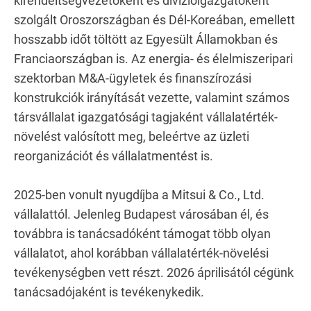
kirendeltségvezetőként és divízióigazgatóként
szolgált Oroszországban és Dél-Koreában, emellett
hosszabb időt töltött az Egyesült Államokban és
Franciaországban is. Az energia- és élelmiszeripari
szektorban M&A-ügyletek és finanszírozási
konstrukciók irányítását vezette, valamint számos
társvállalat igazgatósági tagjaként vállalatérték-
növelést valósított meg, beleértve az üzleti
reorganizációt és vállalatmentést is.
2025-ben vonult nyugdíjba a Mitsui & Co., Ltd.
vállalattól. Jelenleg Budapest városában él, és
továbbra is tanácsadóként támogat több olyan
vállalatot, ahol korábban vállalatérték-növelési
tevékenységben vett részt. 2026 áprilisától cégünk
tanácsadójaként is tevékenykedik.