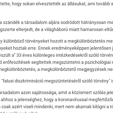
entette, hogy sokan elvesztették az állásukat, ami tovább 
 szándék a társadalom aljára sodródott hátrányosan me
szerte elterjedt, de a világháború miatt hamarosan eltű
y különböző törvényeket hozott a megkülönböztetés meg
yeket hoztak erre. Ennek eredményeképpen jelentősen j
zült a” 33 éves különleges intézkedésekről szóló törvén
ló erőfeszítések segítettek megszüntetni a pszichológia
megkülönböztetés, a megkülönböztető megjegyzések nem 
alusi diszkrimináció megszüntetéséről szóló törvény" i
társadalom azon sajátossága, amit a közismert szólás jele
 ahhoz a jelenséghez, hogy a koronavírussal megfertőz
is csak azért viseli mindenki, mert nem akarnak kilógni a t