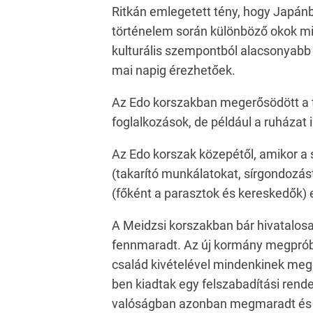
Ritkán emlegetett tény, hogy Japánb
történelem során különböző okok mia
kulturális szempontból alacsonyabb
mai napig érezhetőek.
Az Edo korszakban megerősödött a t
foglalkozások, de például a ruházat i
Az Edo korszak közepétől, amikor a s
(takarító munkálatokat, sírgondozá
(főként a parasztok és kereskedők) 
A Meidzsi korszakban bár hivatalos
fennmaradt. Az új kormány megpróbál
család kivételével mindenkinek meg
ben kiadtak egy felszabadítási rend
valóságban azonban megmaradt és tov