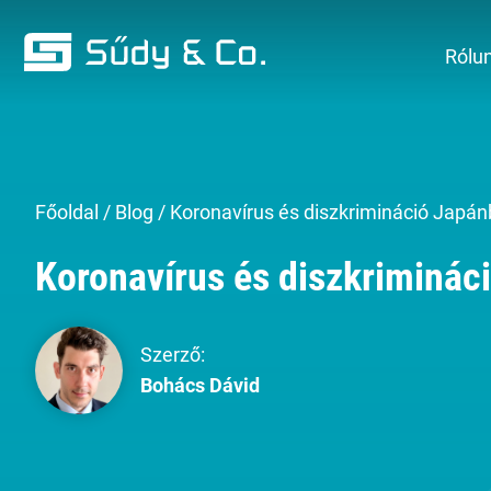
Rólu
Főoldal
/
Blog
/
Koronavírus és diszkrimináció Japá
Koronavírus és diszkriminác
Szerző:
Bohács Dávid