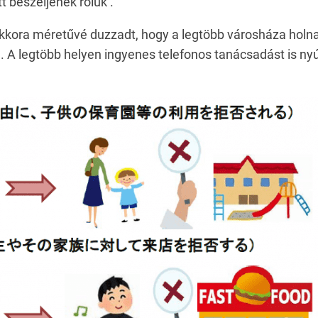
 beszéljenek róluk .
ora méretűvé duzzadt, hogy a legtöbb városháza holnapjá
. A legtöbb helyen ingyenes telefonos tanácsadást is nyú