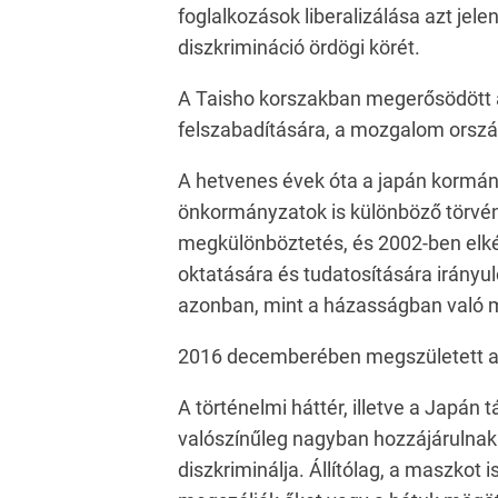
foglalkozások liberalizálása azt jel
diszkrimináció ördögi körét.
A Taisho korszakban megerősödött a
felszabadítására, a mozgalom ország
A hetvenes évek óta a japán kormán
önkormányzatok is különböző törvén
megkülönböztetés, és 2002-ben elkés
oktatására és tudatosítására irányu
azonban, mint a házasságban való 
2016 decemberében megszületett a "f
A történelmi háttér, illetve a Japán 
valószínűleg nagyban hozzájárulnak
diszkriminálja. Állítólag, a maszkot 