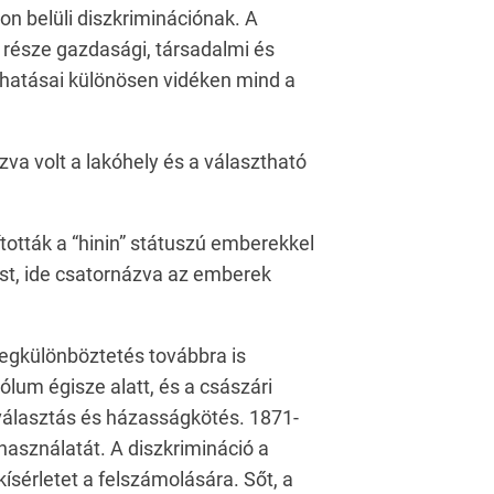
n belüli diszkriminációnak. A
 része gazdasági, társadalmi és
 hatásai különösen vidéken mind a
a volt a lakóhely és a választható
tották a “hinin” státuszú emberekkel
st, ide csatornázva az emberek
egkülönböztetés továbbra is
lum égisze alatt, és a császári
választás és házasságkötés. 1871-
használatát. A diszkrimináció a
sérletet a felszámolására. Sőt, a