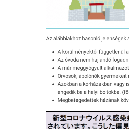
Az alábbiakhoz hasonló jelenségek 
A körülményektől függetlenül a
Az óvoda nem hajlandó fogadni 
A már meggyógyult alkalmazott
Orvosok, ápolónők gyermekeit 
Azokban a kórházakban vagy isk
engedik be a helyi boltokba. (fő
Megbetegedettek házának köve