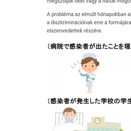
megszólják őket vagy a hátuk mögött
A probléma az elmúlt hónapokban akk
a diszkriminációnak erre a formájára
elszenvedettek részére.