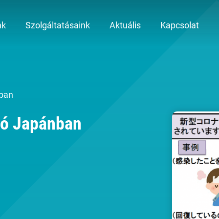
nk
Szolgáltatásaink
Aktuális
Kapcsolat
nban
ió Japánban