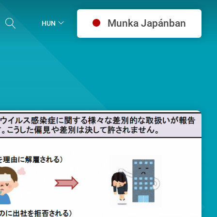
Munka Japánban
HUN