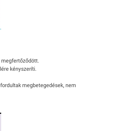
i megfertőződött.
ére kényszeríti.
előfordultak megbetegedések, nem