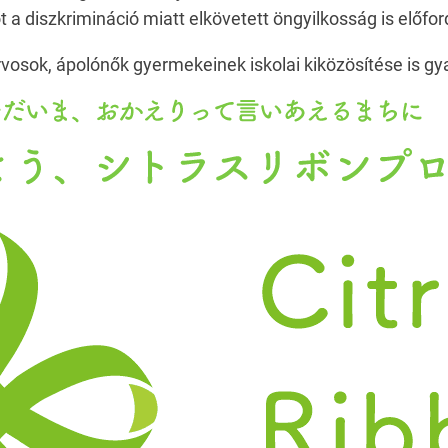
őt a diszkrimináció miatt elkövetett öngyilkosság is előfor
osok, ápolónők gyermekeinek iskolai kiközösítése is gyak