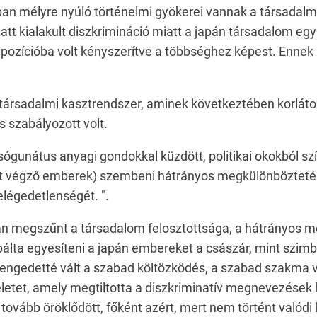
an mélyre nyúló történelmi gyökerei vannak a társadalmo
tt kialakult diszkrimináció miatt a japán társadalom egy
 pozícióba volt kényszerítve a többséghez képest. Ennek
ársadalmi kasztrendszer, aminek következtében korlátozv
s szabályozott volt.
ógunátus anyagi gondokkal küzdött, politikai okokból szí
st végző emberek) szembeni hátrányos megkülönbözteté
elégedetlenségét. ".
an megszűnt a társadalom felosztottsága, a hátrányos m
ta egyesíteni a japán embereket a császár, mint szimbó
engedetté vált a szabad költözködés, a szabad szakma 
eletet, amely megtiltotta a diszkriminatív megnevezések 
ább öröklődött, főként azért, mert nem történt valódi kí