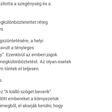
szította a szegénység és a
gkülönböztetettet réteg
nt.
szüntetésére, a helyi
avult a tényleges
y”. Ezenkívül az emberi jogok
i megkülönböztetést. Az olyan esetek
tűntek el teljesen.
s.
z “A kiálló szöget beverik”
ődött embereket a környezetük
ömegből, el akarják kerülni, hogy