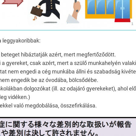
a leggyakoribbak:
 beteget hibáztatják azért, mert megfertőződött.
a gyereket, csak azért, mert a szülő munkahelyén valak
at nem engedi a cég munkába állni és szabadság kivétel
nem engedik be az óvodába, bölcsődébe.
olákban dolgozókat (ill. az odajáró gyerekeket), ahol 
leg vidéken.)
kkel való megdobálása, összefirkálása.