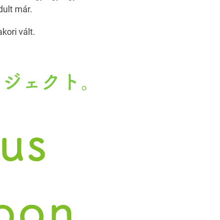
dult már.
ori vált.