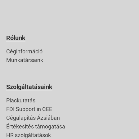
találkozót szeretnénk
összehozni és
megvalósítani az üzleti
partnereinkkel közösen
kitűzött célokat.
Rólunk
Komoly sakkozást
Céginformáció
igényel 8-10 találkozó
Munkatársaink
leszervezése elfoglalt
cégvezetőkkel 3-4
napra, különböző
Szolgáltatásaink
városokban,
figyelembe véve a nem
Piackutatás
Magyarország léptékű
FDI Support in CEE
távolságokat is […]
Cégalapítás Ázsiában
Értékesítés támogatása
HR szolgáltatások