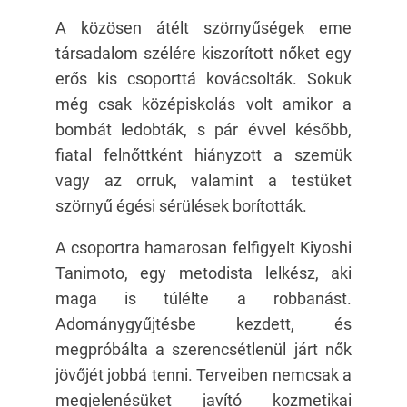
A közösen átélt szörnyűségek eme
társadalom szélére kiszorított nőket egy
erős kis csoporttá kovácsolták. Sokuk
még csak középiskolás volt amikor a
bombát ledobták, s pár évvel később,
fiatal felnőttként hiányzott a szemük
vagy az orruk, valamint a testüket
szörnyű égési sérülések borították.
A csoportra hamarosan felfigyelt Kiyoshi
Tanimoto, egy metodista lelkész, aki
maga is túlélte a robbanást.
Adománygyűjtésbe kezdett, és
megpróbálta a szerencsétlenül járt nők
jövőjét jobbá tenni. Terveiben nemcsak a
megjelenésüket javító kozmetikai