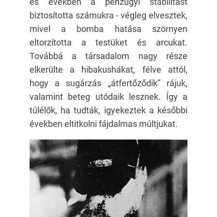
es években a pénzügyi stabilitást
biztosította számukra - végleg elvesztek,
mivel a bomba hatása szörnyen
eltorzította a testüket és arcukat.
Továbbá a társadalom nagy része
elkerülte a hibakushákat, félve attól,
hogy a sugárzás „átfertőződik” rájuk,
valamint beteg utódaik lesznek. Így a
túlélők, ha tudták, igyekeztek a későbbi
években eltitkolni fájdalmas múltjukat.