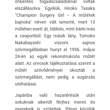
önkéntes fogadócsaládoknál voltak
elszállásolva. Egyikük, Hiroko Tasaka
"Champion Surgery Girl – A műtétek
bajnoka" néven vált ismerté, mert 13
műtéten esett át, többön, mint bárki más
a csoportból. Egy másik lány, Tomoko
Nakabayashi viszont sajnos
szívmegállásban hunyt el 1956. május
24-én az egyik rekonstrukciós műtét
alatt. Az orvosok tájékoztatása szerint a
műtét szövődményei okozták a
szívmegállást, nem pedig a sugárzás
utóhatásai.
Japánba való hazatérésük után
sokuknak sikerült férjhez menni és
gyerekeik is születtek. Páran közülük