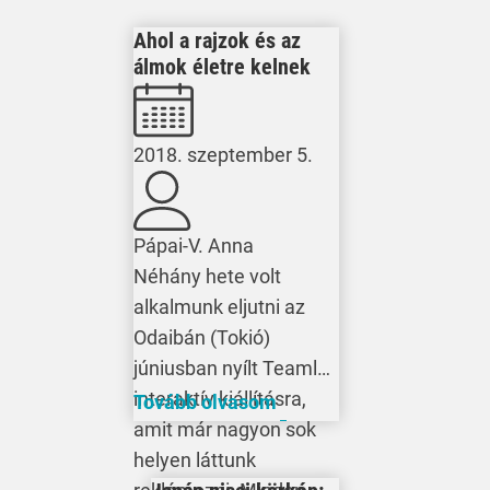
Ahol a rajzok és az
álmok életre kelnek
2018. szeptember 5.
Pápai-V. Anna
Néhány hete volt
alkalmunk eljutni az
Odaibán (Tokió)
júniusban nyílt Teamlab
interaktív kiállításra,
Tovább olvasom
amit már nagyon sok
helyen láttunk