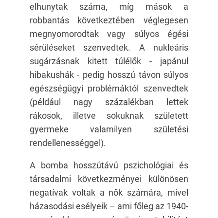
elhunytak száma, míg mások a
robbantás következtében véglegesen
megnyomorodtak vagy súlyos égési
sérüléseket szenvedtek. A nukleáris
sugárzásnak kitett túlélők - japánul
hibakushák - pedig hosszú távon súlyos
egészségügyi problémáktól szenvedtek
(például nagy százalékban lettek
rákosok, illetve sokuknak született
gyermeke valamilyen születési
rendellenességgel).
A bomba hosszútávú pszichológiai és
társadalmi következményei különösen
negatívak voltak a nők számára, mivel
házasodási esélyeik – ami főleg az 1940-