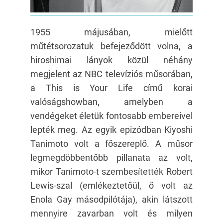
1955 májusában, mielőtt
műtétsorozatuk befejeződött volna, a
hiroshimai lányok közül néhány
megjelent az NBC televíziós műsorában,
a This is Your Life című korai
valóságshowban, amelyben a
vendégeket életük fontosabb embereivel
lepték meg. Az egyik epizódban Kiyoshi
Tanimoto volt a főszereplő. A műsor
legmegdöbbentőbb pillanata az volt,
mikor Tanimoto-t szembesítették Robert
Lewis-szal (emlékeztetőül, ő volt az
Enola Gay másodpilótája), akin látszott
mennyire zavarban volt és milyen