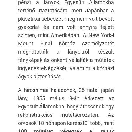
pénzt a lányok Egyesült Államokba
történő utaztatására, mert Japánban a
plasztikai sebészet még nem volt bevett
gyakorlat és nem volt annyira fejlett
szinten, mint Amerikában. A New York-i
Mount Sinai Kórház személyzetét
meghatották a lányokról készült
fényképek és önként vállalták a műtétek
ingyenes elvégzését, valamint a kórházi
ágyak biztosítását.
A hiroshimai hajadonok, 25 fiatal japán
lány, 1955 május 8-án érkezett az
Egyesült Államokba, hogy átessenek egy
rekonstrukciós műtétsorozaton. Az
orvosok 18 hónapon keresztül több, mint
100 műtétet végeztek el rajtuk