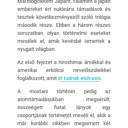
Mai blogcikkem Japánt, valamint a japán
embereket ért nukleáris támadások és
tesztek következményeiről szóló trilógia
második része. Ebben a három részes
sorozatban olyan történelmi eseteket
mesélek el, amik kevésbé ismertek a
nyugati világban.
Az első fejezet a hiroshimai árvákkal és
amerikai erkölcsi nevelőszüleikkel
foglalkozott, amit
itt tudnak elolvasni
.
A mostani történet pedig az
atomtámadásokban megsérült,
összeégett fiatal lányok egy
csoportjának történetét meséli el, akik a
már korábbi cikkben megismert két