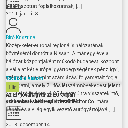
alkalmazottat foglalkoztatnak, […]
2019. január 8.
Biró Krisztina
Közép-kelet-európai regionális hálózatának
bővítéséről döntött a Nissan. A már egy éve a
hálózat központjaként működő budapesti központ
a vállalat két európai gyártóegységének pénzügyi,
számviteli, valamint számlázási folyamatait fogja
Tovább olvasom
támogatni, amely 71 fős létszámnövekedést jelent
Hír
2019 első felében. A 85 éves múltra visszatekintő,
Az EP jóváhagyta az EU-Japán
szabadkereskedelmi szerződést
yokohamai székhelyű Nissan Motor Co. mára
Japán és a világ egyik vezető autógyártójává […]
2018. december 14.