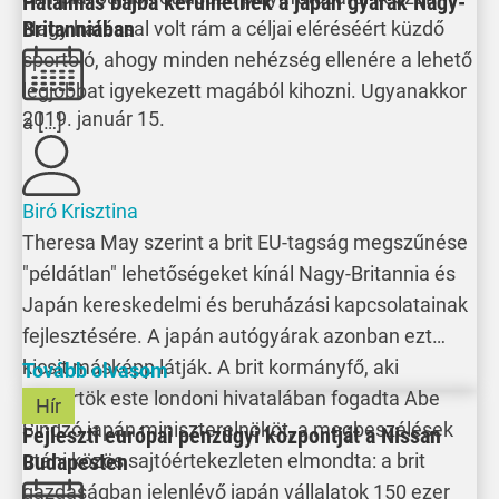
Hatalmas bajba kerülhetnek a japán gyárak Nagy-
Britanniában
Nagy hatással volt rám a céljai eléréséért küzdő
sportoló, ahogy minden nehézség ellenére a lehető
legjobbat igyekezett magából kihozni. Ugyanakkor
2019. január 15.
a […]
Biró Krisztina
Theresa May szerint a brit EU-tagság megszűnése
"példátlan" lehetőségeket kínál Nagy-Britannia és
Japán kereskedelmi és beruházási kapcsolatainak
fejlesztésére. A japán autógyárak azonban ezt
kicsit másképp látják. A brit kormányfő, aki
Tovább olvasom
csütörtök este londoni hivatalában fogadta Abe
Hír
Sindzó japán miniszterelnököt, a megbeszélések
Fejleszti európai pénzügyi központját a Nissan
Budapesten
utáni közös sajtóértekezleten elmondta: a brit
gazdaságban jelenlévő japán vállalatok 150 ezer