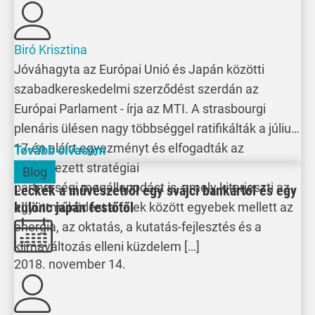
Biró Krisztina
Jóváhagyta az Európai Unió és Japán közötti
szabadkereskedelmi szerződést szerdán az
Európai Parlament - írja az MTI. A strasbourgi
plenáris ülésen nagy többséggel ratifikálták a július
17-én aláírt egyezményt és elfogadták az
Tovább olvasom
úgynevezett stratégiai
Blog
partnerségi megállapodást is, amely kiterjeszti az
Leckék a művészetről egy svájci bankártól és egy
különc japán festőtől
együttműködést a felek között egyebek mellett az
energia, az oktatás, a kutatás-fejlesztés és a
klímaváltozás elleni küzdelem […]
2018. november 14.