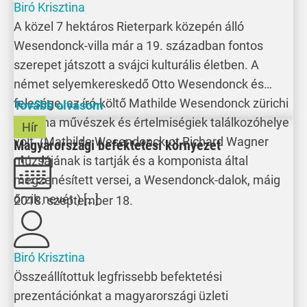
Biró Krisztina
A közel 7 hektáros Rieterpark közepén álló
Wesendonck-villa már a 19. században fontos
szerepet játszott a svájci kulturális életben. A
német selyemkereskedő Otto Wesendonck és
felesége, az író-költő Mathilde Wesendonck zürichi
Tovább olvasom
otthona művészek és értelmiségiek találkozóhelye
Hír
volt. (Mathilde Wesendonck-ot Richard Wagner
Magyarországi befektetési környezet
múzsájának is tartják és a komponista által
megzenésített versei, a Wesendonck-dalok, máig
őrzik nevét.) […]
2018. szeptember 18.
Biró Krisztina
Összeállítottuk legfrissebb befektetési
prezentációnkat a magyarországi üzleti