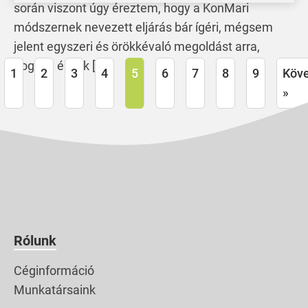
során viszont úgy éreztem, hogy a KonMari
módszernek nevezett eljárás bár ígéri, mégsem
jelent egyszeri és örökkévaló megoldást arra,
hogyan éljünk […]
1
2
3
4
5
6
7
8
9
Köv
»
Rólunk
Céginformáció
Munkatársaink