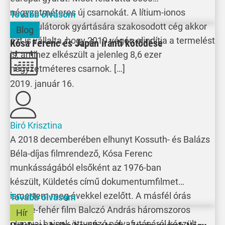
négyzetméteres új csarnokát. A lítium-ionos
Tovább olvasom
akkumulátorok gyártására szakosodott cég akkor
Blog
azt is vállalta, hogy 2019 végén elindítja a termelést
Kósa Ferenc és Japán iránti kötődése
is, amihez elkészült a jelenleg 8,6 ezer
négyzetméteres csarnok. […]
2019. január 16.
Biró Krisztina
A 2018 decemberében elhunyt Kossuth- és Balázs
Béla-díjas filmrendező, Kósa Ferenc
munkásságából elsőként az 1976-ban
készült, Küldetés című dokumentumfilmet
ismertem meg évekkel ezelőtt. A másfél órás
Tovább olvasom
fekete-fehér film Balczó András háromszoros
Hír
olimpiai bajnok öttusázó pályafutásáról készült.