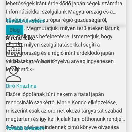
lehetőségek iránt érdeklődő japán cégek számára.
Információkkal szolgálunk Magyarország és a
közép- és kelet-európai régió gazdaságáról,
Tovább olvasom
iparáról. Megmutatjuk, milyen területeken látunk
Blog
esélyt sikeres befektetésre. Ismertetjük, hogy
A rend lelke
cégünk milyen szolgáltatásokkal segíti a
Magyarország és a régió iránt érdeklődő japán
vállalatokat. A japán nyelvű anyag ingyenesen
2018. szeptember 12.
letölthető>>
Biró Krisztina
Elsőre jópofának tűnt nekem a fiatal japán
rendcsináló szakértő, Marie Kondo elképzelése,
miszerint csak az örömet okozó tárgyakat szabad
megtartani és így kell kialakítani otthonunk rendjét.
A Rend a lelke mindennek című könyve olvasása
Tovább olvasom