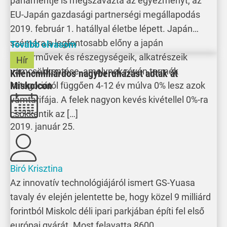
parlamentje is megszavazta az egyezményt, az
EU-Japán gazdasági partnerségi megállapodás
2019. február 1. hatállyal életbe lépett. Japán
számára a legfontosabb előny a japán
Tovább olvasom
gépjárművek és részegységeik, alkatrészeik
Hír
vámcsökkentése, amelynek révén termék
Kilencmilliárdos nagyberuházást adtak át
Miskolcon
kategóriától függően 4-12 év múlva 0% lesz azok
vámtarifája. A felek nagyon kevés kivétellel 0%-ra
csökkentik az […]
2019. január 25.
Biró Krisztina
Az innovatív technológiájáról ismert GS-Yuasa
tavaly év elején jelentette be, hogy közel 9 milliárd
forintból Miskolc déli ipari parkjában építi fel első
európai gyárát. Most felavatta 8600